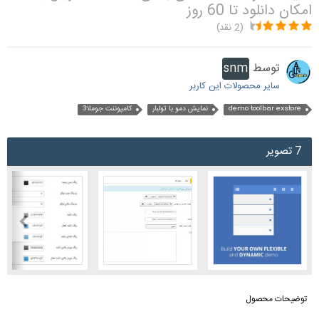
امکان دانلود تا 60 روز
(2 نقد)
توسط
snm
سایر محصولات این کاربر
demo toolbar exstore
نمایش دمو با تولبار
کامپوننت جوملا3
7 تصویر
توضیحات محصول