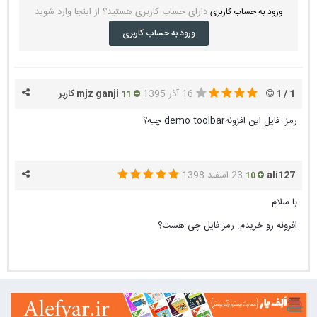
دارای حساب کاربری هستید؟ از اینجا وارد شوید
ورود به حساب کاربری
ورود به حساب کاربری
1 / 1 کاربر
16 آذر 1395
mjz ganji
11
رمز فایل این افزونهdemo toolbar چیه؟
ali127
23 اسفند 1398
10
با سلام
افرونه رو خریدم. رمز فایل چی هست؟