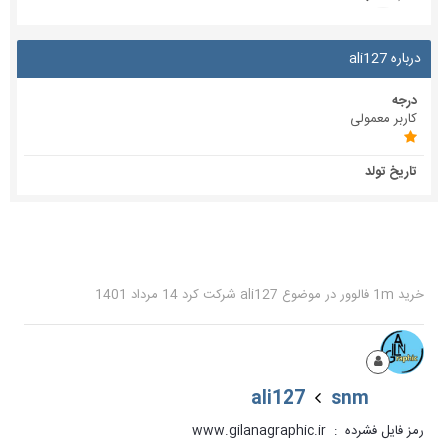
درباره ali127
درجه
کاربر معمولی
تاریخ تولد
خرید 1m فالوور
در موضوع
ali127
شرکت کرد
14 مرداد 1401
ali127
snm
رمز فایل فشرده : www.gilanagraphic.ir