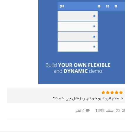
با سلام افرونه رو خریدم. رمز فایل چی هست؟
23 اسفند 1398
4 نظر