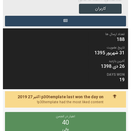
کاربران
تعداد ارسال ها
188
تاریخ عضویت
31 شهریور 1395
آخرین بازدید
26 دی 1398
DAYS WON
19
p30template last won the day on اکتبر 27 2019
p30template had the most liked content!
اعتبار در انجمن
40
عالی