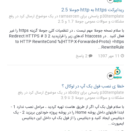
ریدایرکت https به http جوملا 2.5
p30template پاسخی برای ramsercen در یک موضوع ارسال کرد در
رفع
مشکلات و سوالات عمومی جوملا 1.7 و 2.5
با سلام نسخه جوملا مهم نیست ، در تنظمیات کلی جوملا گزینه https را غیر
فعال کنید . در htaccess کدهای زیر را قراربدید 2 3 # Redirect HTTPS
to HTTP RewriteCond %{HTTP:X-Forwarded-Proto} =https
RewriteRule...
11 مهر 1397
2 پاسخ
خطا ی نصب فول بک آپ در لوکال ؟
p30template پاسخی برای xboby در یک موضوع ارسال کرد در
رفع
مشکلات و سوالات عمومی جوملا 3 تا 3.9
با سلام فول بک آپ اگر از طریق هاست تهیه کردید ، مراحل نصب ندارد 1 -
ابتدا فایلهای داخل پوشه Home را در پوشه پروژه خودتون بریزید 2 - یک
دیتابیس ایجاد کنید و دیتابیس را از فول بک اپ داخل این دیتابیس
ایمپورت...