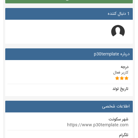
1 دنبال کننده
درباره p30template
درجه
کاربر فعال
تاریخ تولد
اطلاعات شخصی
شهر سکونت
https://www.p30template.com
تلگرام