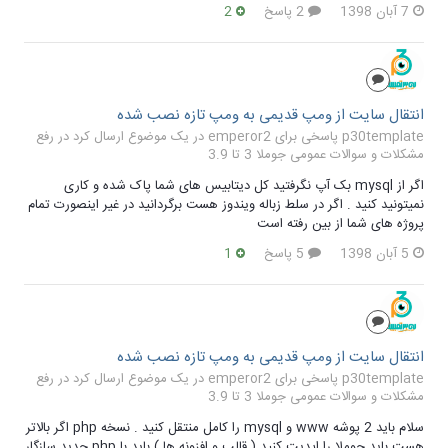
7 آبان 1398
2 پاسخ
2
انتقال سایت از ومپ قدیمی به ومپ تازه نصب شده
p30template پاسخی برای emperor2 در یک موضوع ارسال کرد در
رفع
مشکلات و سوالات عمومی جوملا 3 تا 3.9
اگر از mysql بک آپ نگرفتید کل دیتابیس های شما پاک شده و کاری
نمیتونید کنید . اگر در سلط زباله ویندوز هست برگردانید در غیر اینصورت تمام
پروژه های شما از بین رفته است
5 آبان 1398
5 پاسخ
1
انتقال سایت از ومپ قدیمی به ومپ تازه نصب شده
p30template پاسخی برای emperor2 در یک موضوع ارسال کرد در
رفع
مشکلات و سوالات عمومی جوملا 3 تا 3.9
سلام باید 2 پوشه www و mysql را کامل منتقل کنید . نسخه php اگر بالاتر
هست باید جوملا را اپدیت کنید ( قالب و افزونه ها ) باید با php جدید سازگار