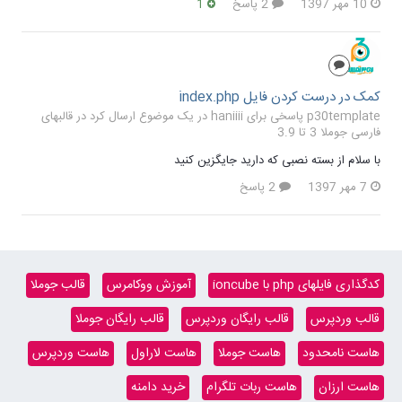
10 مهر 1397
2 پاسخ
1
کمک در درست کردن فایل index.php
p30template پاسخی برای haniiii در یک موضوع ارسال کرد در
قالبهای
فارسی جوملا 3 تا 3.9
با سلام از بسته نصبی که دارید جایگزین کنید
7 مهر 1397
2 پاسخ
کدگذاری فایلهای php با ioncube
آموزش ووکامرس
قالب جوملا
قالب وردپرس
قالب رایگان وردپرس
قالب رایگان جوملا
هاست نامحدود
هاست جوملا
هاست لاراول
هاست وردپرس
هاست ارزان
هاست ربات تلگرام
خرید دامنه