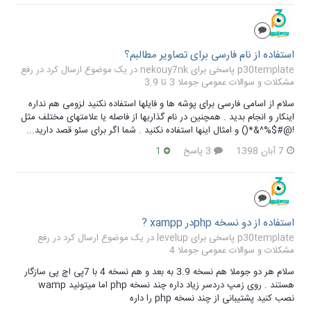
استفاده از نام فارسی برای تصاویر مطالبم؟
p30template پاسخی برای nekouy7nk در یک موضوع ارسال کرد در
رفع
مشکلات و سوالات عمومی جوملا 3 تا 3.9
سلام از اسامی فارسی برای پوشه ها و فایلها استفاده نکنید لزومی هم نداره
اینکار و انجام بدید . همچنین در نام گذاریها از فاصله یا علامتهای مختلف مثل
!@#$%^&*() و امثال اینها استفاده نکنید . شما اگر برای سئو قصد دارید...
7 آبان 1398
3 پاسخ
1
استفاده از دو نسخه phpدر xampp ?
p30template پاسخی برای levelup در یک موضوع ارسال کرد در
رفع
مشکلات و سوالات عمومی جوملا 4
سلام هر دو جوملا هم نسخه 3.9 به بعد و هم نسخه 4 با 7پی اچ پی سازگار
هستند . روی زمپ دردسر زیاد داره چند نسخه php اما میتونید wamp
نصب کنید پشتیبانی از چند نسخه php را داره