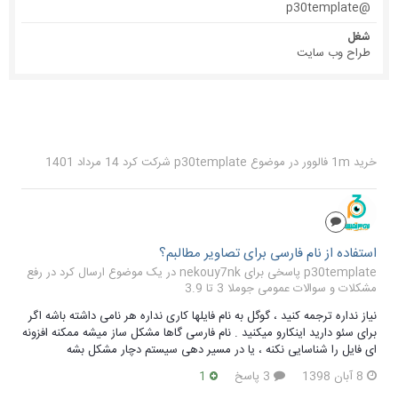
@p30template
شغل
طراح وب سایت
خرید 1m فالوور
در موضوع
p30template
شرکت کرد
14 مرداد 1401
استفاده از نام فارسی برای تصاویر مطالبم؟
p30template پاسخی برای nekouy7nk در یک موضوع ارسال کرد در
رفع
مشکلات و سوالات عمومی جوملا 3 تا 3.9
نیاز نداره ترجمه کنید ، گوگل به نام فایلها کاری نداره هر نامی داشته باشه اگر
برای سئو دارید اینکارو میکنید . نام فارسی گاها مشکل ساز میشه ممکنه افزونه
ای فایل را شناسایی نکنه ، یا در مسیر دهی سیستم دچار مشکل بشه
8 آبان 1398
3 پاسخ
1