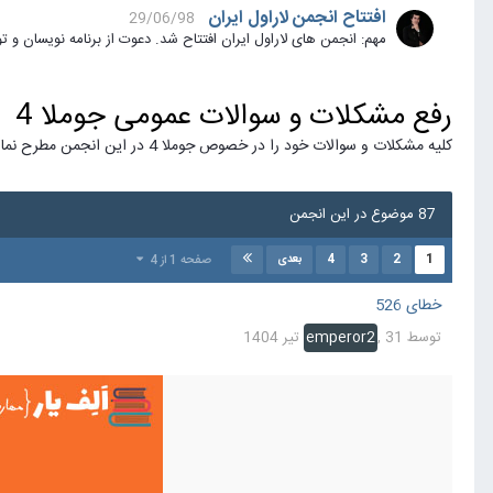
افتتاح انجمن لاراول ایران
29/06/98
مهم: انجمن های لاراول ایران افتتاح شد. دعوت از برنامه نویسان و توسعه دهندگان بر
رفع مشکلات و سوالات عمومی جوملا 4
کلیه مشکلات و سوالات خود را در خصوص جوملا 4 در این انجمن مطرح نمایید
87 موضوع در این انجمن
4
3
2
1
صفحه 1 از 4
بعدی
خطای 526
توسط
31 تیر 1404
,
emperor2