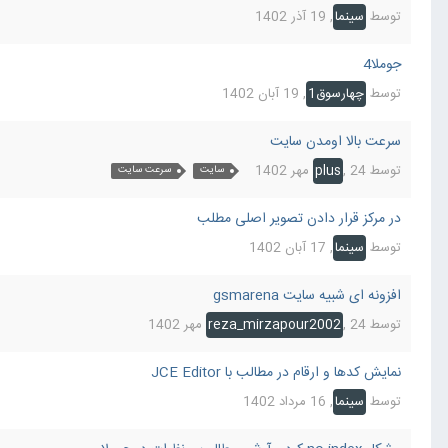
توسط
سینما
,
19 آذر 1402
جوملا4
توسط
چهارسوق1
,
19 آبان 1402
سرعت بالا اومدن سایت
توسط
24 مهر 1402
,
plus
سایت
سرعت سایت
در مرکز قرار دادن تصویر اصلی مطلب
توسط
سینما
,
17 آبان 1402
افزونه ای شبیه سایت gsmarena
توسط
24 مهر 1402
,
reza_mirzapour2002
نمایش کدها و ارقام در مطالب با JCE Editor
توسط
سینما
,
16 مرداد 1402