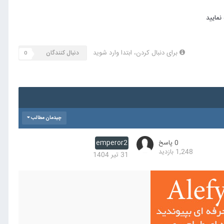
برای دنبال کردن، ابتدا وارد شوید
دنبال کنندگان
0
چیدمان مطالب
0
پاسخ
emperor2
1,248
بازدید
31 تیر 1404