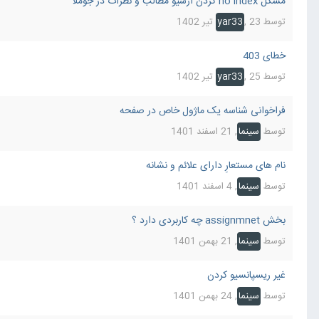
مشکل no index کردن آرشیو مطالب و نظرات در جوملا
توسط
23 تیر 1402
,
yar33
خطای 403
توسط
25 تیر 1402
,
yar33
فراخوانی شناسه یک ماژول خاص در صفحه
توسط
سینما
,
21 اسفند 1401
نام های مستعارِ دارای علائم و نشانه
توسط
سینما
,
4 اسفند 1401
بخش assignmnet چه کاربردی دارد ؟
توسط
سینما
,
21 بهمن 1401
غیر ریسپانسیو کردن
توسط
سینما
,
24 بهمن 1401