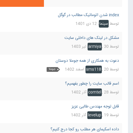
index شدن اتوماتیک مطالب در گوگل
توسط
سینما
,
12 دی 1401
مشکل در لینک های داخلی سایت
توسط
30 تیر 1403
,
armiya
دعوت به همکاری از همه جوملا دوستان
توسط
20 اسفند 1402
,
sms118
جوملا
اسم قالب سایت را چطور بفهمیم؟
توسط
28 آذر 1402
,
comtel
قابل توجه مهندس طالبی عزیز
توسط
19 آذر 1402
,
levelup
داده اسکیمای هر مطلب رو کجا درج کنیم؟