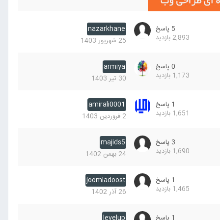
5
پاسخ
nazarkhane
2,893
بازدید
25 شهریور 1403
0
پاسخ
armiya
1,173
بازدید
30 تیر 1403
1
پاسخ
amirali0001
1,651
بازدید
2 فروردین 1403
3
پاسخ
majids5
1,690
بازدید
24 بهمن 1402
1
پاسخ
joomladoost
1,465
بازدید
26 آذر 1402
1
پاسخ
levelup