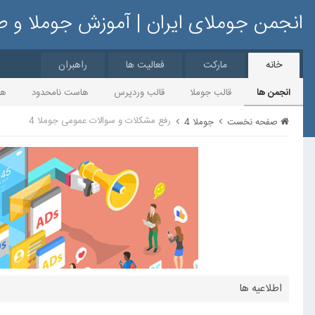
انجمن جوملای ایران | آموزش جوملا و 
خانه
مارکت
فعالیت ها
راهبران
انجمن ها
قالب جوملا
قالب وردپرس
هاست نامحدود
ها
رفع مشکلات و سوالات عمومی جوملا 4
صفحه نخست
جوملا 4
اطلاعیه ها