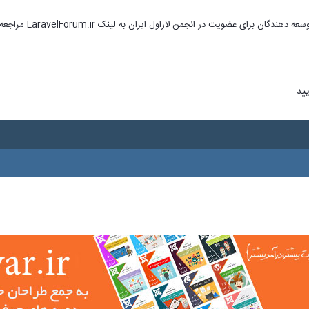
ای عضویت در انجمن لاراول ایران به لینک LaravelForum.ir مراجعه نمایید