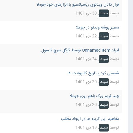
قرار دادن ویدئوی ریسپانسیو با ابزارهای خود جوملا
توسط
سینما
,
30 دی 1401
مسیر پوشه ویدئو در جوملا
توسط
سینما
,
22 دی 1401
ایراد Unnamed item توسط گوگل سرچ کنسول
توسط
سینما
,
24 دی 1401
شمسی کردن تاریخ کامپوننت ها
توسط
سینما
,
20 دی 1401
چند فریم ورک باهم روی جوملا
توسط
سینما
,
20 دی 1401
مفاهیم این گزینه ها در ایجاد مطلب
توسط
سینما
,
19 دی 1401