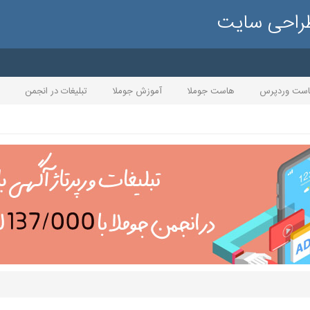
طراحی سایت
ست وردپرس
هاست جوملا
آموزش جوملا
تبلیغات در انجمن