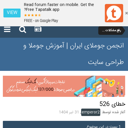
Read forum faster on mobile. Get the
Free Tapatalk app?
VIEW
FREE - on Google Play
رفع مشکلات و سوالات عمومی جوملا 4
انجمن جوملای ایران | آموزش جوملا و
طراحی سایت
خطای 526
آغاز شده توسط:
emperor2
,
31 تیر 1404
1 پست در این موضوع