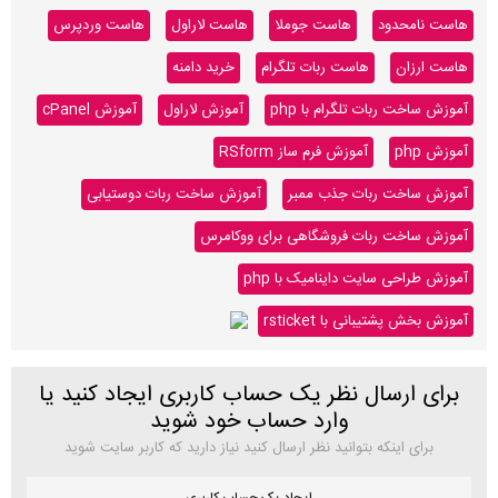
هاست نامحدود
هاست جوملا
هاست لاراول
هاست وردپرس
هاست ارزان
هاست ربات تلگرام
خرید دامنه
آموزش ساخت ربات تلگرام با php
آموزش لاراول
آموزش cPanel
آموزش php
آموزش فرم ساز RSform
آموزش ساخت ربات جذب ممبر
آموزش ساخت ربات دوستیابی
آموزش ساخت ربات فروشگاهی برای ووکامرس
آموزش طراحی سایت داینامیک با php
آموزش بخش پشتیبانی با rsticket
برای ارسال نظر یک حساب کاربری ایجاد کنید یا
وارد حساب خود شوید
برای اینکه بتوانید نظر ارسال کنید نیاز دارید که کاربر سایت شوید
ایجاد یک حساب کاربری