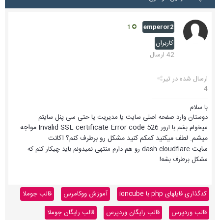
emperor2
1
کاربران
42 ارسال
ارسال شده در
تیر
4
با سلام
دوستان وارد صفحه اصلی سایت یا مدیریت یا حتی سی پنل سایتم
Invalid SSL certificate
Error code 526 مواجه
میخوام بشم با ارور
میشم. لطف میکنید کمکم کنید مشکل رو برطرف کنم؟ اکانت
سایت
dash.cloudflare رو هم دارم منتهی نمیدونم باید چیکار کنم که
مشکل برطرف بشه!
کدگذاری فایلهای php با ioncube
آموزش ووکامرس
قالب جوملا
قالب وردپرس
قالب رایگان وردپرس
قالب رایگان جوملا