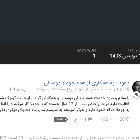
ن بازدید
DAYS WON
140
1
دعوت به همکاری از همه جوملا دوستان
sms118 یک مطلب ارسال کرد در
رفع مشکلات و سوالات عمومی جوملا 4
با سلام و درود خدمت همه عزیزان دوستان و همکاران گرامی اینجانب کوچک شم
فعالیت دارم در حال حاضر بیش از 12 سال هست که با جوم
به جوملا علاقه شدید دارم و هرگز نمیتونم به سیستم مدیریت محتوای دیگری فکر 
20 اسفند 1402
1 پاسخ
جوملا
sms
در موضوع
دعوت به همکاری از همه جوملا دوستان
شرکت کرد
20 اسفند 1402