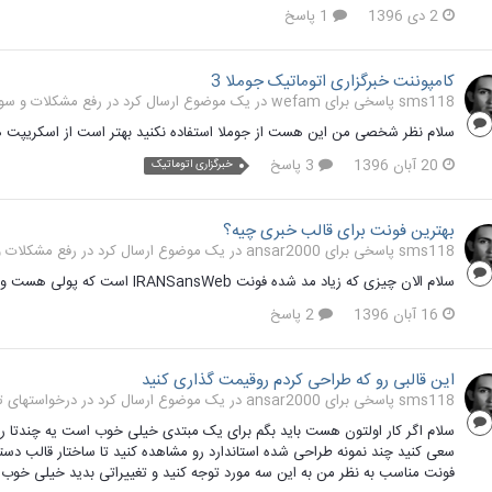
2 دی 1396
1 پاسخ
کامپوننت خبرگزاری اتوماتیک جوملا 3
sms118 پاسخی برای wefam در یک موضوع ارسال کرد در
رفع مشکلات و سوالات 
سلام نظر شخصی من این هست از جوملا استفاده نکنید بهتر است از اسکریپت 
20 آبان 1396
3 پاسخ
خبرگزاری اتوماتیک
بهترین فونت برای قالب خبری چیه؟
sms118 پاسخی برای ansar2000 در یک موضوع ارسال کرد در
رفع مشکلات و سو
سلام الان چیزی که زیاد مد شده فونت IRANSansWeb است که پولی هست و 40 تومان قیمتش هست اگر خواستی خصوصی پیام بده تا برات بفرستم
16 آبان 1396
2 پاسخ
این قالبی رو که طراحی کردم روقیمت گذاری کنید
sms118 پاسخی برای ansar2000 در یک موضوع ارسال کرد در
درخواستهای تج
سلام اگر کار اولتون هست باید بگم برای یک مبتدی خیلی خوب است یه چندتا را
سعی کنید چند نمونه طراحی شده استاندارد رو مشاهده کنید تا ساختار قالب دس
فونت مناسب به نظر من به این سه مورد توجه کنید و تغییراتی بدید خیلی خوب ه