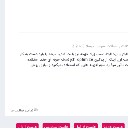
ت و سوالات عمومی جوملا 3 تا 3.9
بتون بود البته نصب زیاد افزونه نیز باعث کندی میشه یا باید دست به کار
بشید و قالبتون را بهینه کنید و یا قالبتون رو تغییر بدید البته چند راه دیگه هم هست اول اینکه از پلاگین jch_optimize نسخه حرفه ای حتما استفاده
 بزنید که کمی روی سرعت تاثیر میذاره سوم افزونه هایی که استفاده نمیکنید و نیازی بهش
تمامی فعالیت ها
هاست جوملا
هاست لاراول
هاست وردپرس
هاست ارزان