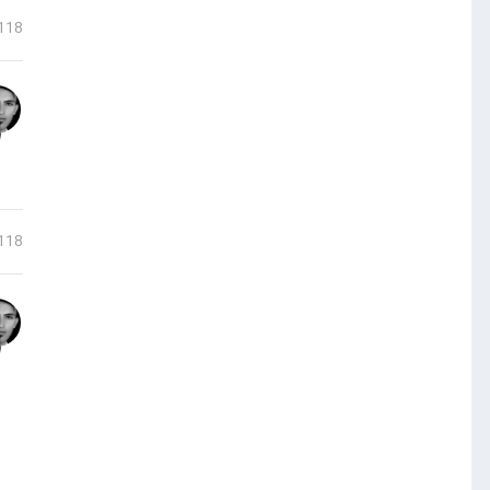
118
118