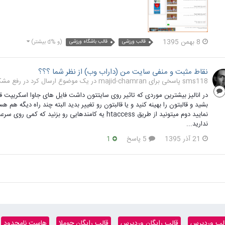
8 بهمن 1395
قالب ورزشی
قالب باشگاه ورزشی
(و %d بیشتر)
نقاط مثبت و منفی سایت من (داراب وب) از نظر شما ؟؟؟
sms118 پاسخی برای majid-chamran در یک موضوع ارسال کرد در
رفع مشکلا
در انالیز بیشترین موردی که تاثیر روی سایتتون داشت فایل های جاوا اسکریپت قال
نمایید دوم میتونید از طریق htaccess یه کامندهایی رو
ندارید...
21 آذر 1395
5 پاسخ
1
لب وردپرس
قالب رایگان وردپرس
قالب رایگان جوملا
هاست نامحدود