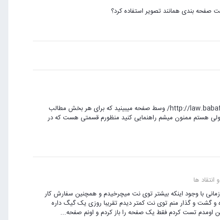
سلام من ماژول نمایش مطالب سایت بابا فارس را میخوام آدرس سایت : http://law.babafars.ir/ وسط صفحه میبینید که برای هر بخش مطالب
لی هستم ممنون میشم راهنمایی کنید منظورم قسمتی هست که در
 انتقاد ها
 زمانی با وجود اینکه بیشتر توی نت میچرخیدم و همچنین سفارش کار
ضاع کار خرابتر شده و گشت و گذار منم توی نت کمتر دیدم تقریبا روزی یک گیگ داره