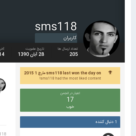
sms118
کاربران
تعداد ارسال ها
تاریخ عضویت
آخری
205
28 آبان 1390
14 فروردین 3
sms118 last won the day on مارچ 1 2015
sms118 had the most liked content!
اعتبار در انجمن
17
خوب
1 دنبال کننده
118