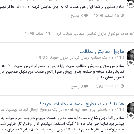
سلام ممنون از شما آیا راهی هست که به جای نمایش گزینه load more از قابلیت صفحه بندی همانند تصویر استفاده کرد؟
15 اسفند 1398
3 پاسخ
sms
در موضوع
ماژول نمایش مطالب
شرکت کرد
11 اسفند 1398
ماژول نمایش مطالب
sms118 یک مطلب ارسال کرد در
ماژول جوملا 3 تا 3.9
نمایش داده میشه و صفحه بندی زیرش هم آژاکس هست من دنبال همچین ماژو
تصویر نشان دادم
11 اسفند 1398
3 پاسخ
هشدار ! اینترنت طرح منصفانه مخابرات نخرید !
sms118 پاسخی برای rezabaghaie در یک موضوع ارسال کرد در
پیشنهاد ها و
سلام واقعا دزدی شاخ و دم نداره منم مدتی هست میبینم نتم زود تموم میشه یه
بیشتر بود نهایتا طی یک ماه 15 گیگ استفاده میکردم الان او
میسوزونه یعنی تقریبا مکارم نصف شده ولی در مصرف نت 2 برابر شده برای همین اومدم تست کردم فقط یک صفحه را باز کردم و اونم صفحه...