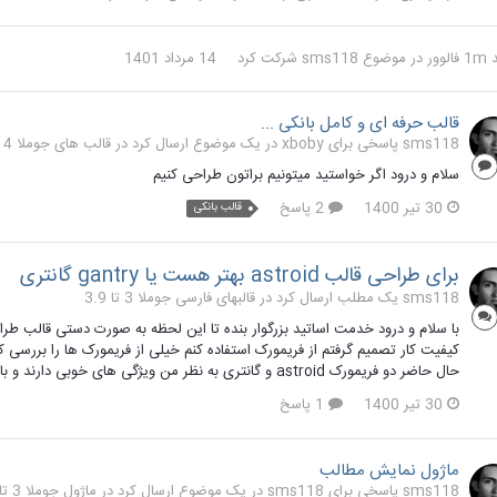
لوور
در موضوع
sms118
شرکت کرد
14 مرداد 1401
قالب حرفه ای و کامل بانکی ...
sms118 پاسخی برای xboby در یک موضوع ارسال کرد در
قالب های جوملا 4
سلام و درود اگر خواستید میتونیم براتون طراحی کنیم
30 تیر 1400
2 پاسخ
قالب بانکی
برای طراحی قالب astroid بهتر هست یا gantry گانتری
sms118 یک مطلب ارسال کرد در
قالبهای فارسی جوملا 3 تا 3.9
با سلام و درود خدمت اساتید بزرگوار بنده تا این لحظه به صورت دستی قالب طر
حال حاضر دو فریمورک astroid و گانتری به نظر من ویژگی های خوبی دارند و با هر دو هم کمی کار کردم در بخش اضافه کردن موقعیت ماژول...
30 تیر 1400
1 پاسخ
ماژول نمایش مطالب
sms118 پاسخی برای sms118 در یک موضوع ارسال کرد در
ماژول جوملا 3 تا 3.9