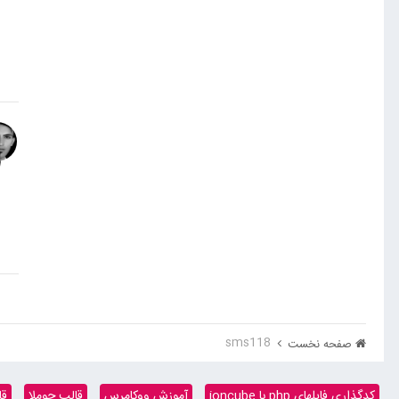
sms118
صفحه نخست
کدگذاری فایلهای php با ioncube
آموزش ووکامرس
قالب جوملا
قا