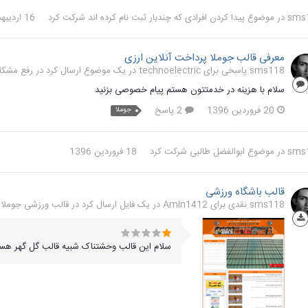
sms
در موضوع
پیدا کردن افرادی که چندبار ثبت نام کرده اند
شرکت کرد
16 اردیبهشت 1396
معرفی قالب جوملا پرداخت آنلاین ارزی
sms118 پاسخی برای technoelectric در یک موضوع ارسال کرد در
رفع مشکلات
سلام با هزینه در خدمتتون هستم پیام خصوصی بزنید
20 فروردین 1396
2 پاسخ
جوملا
sms
در موضوع
ابوالفضل طالبی
شرکت کرد
18 فروردین 1396
قالب باشگاه ورزشی
sms118 نقدی برای AmIn1412 در یک فایل ارسال کرد در
قالب ورزشی جوملا
سلام این قالب وحشتناک شبیه قالب گل گهر ه