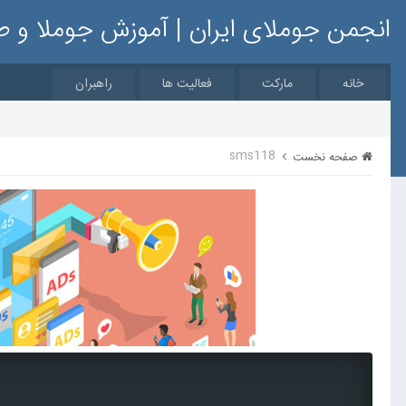
انجمن جوملای ایران | آموزش جوملا و 
خانه
مارکت
فعالیت ها
راهبران
sms118
صفحه نخست