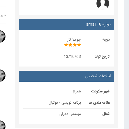
خرید 1m فا
درباره sms118
درجه
جوملا کار
تاریخ تولد
13/10/63
اطلاعات شخصی
شهر سکونت
شیراز
علاقه مندی ها
برنامه نویسی - فوتبال
شغل
مهندس عمران