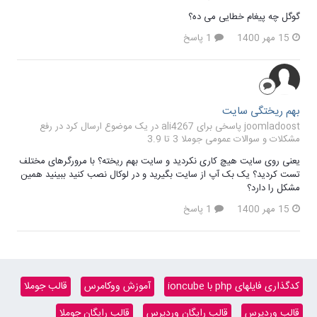
گوگل چه پیغام خطایی می ده؟
15 مهر 1400
1 پاسخ
بهم ریختگی سایت
joomladoost پاسخی برای ali4267 در یک موضوع ارسال کرد در
رفع
مشکلات و سوالات عمومی جوملا 3 تا 3.9
یعنی روی سایت هیچ کاری نکردید و سایت بهم ریخته؟ با مرورگرهای مختلف
تست کردید؟ یک بک آپ از سایت بگیرید و در لوکال نصب کنید ببینید همین
مشکل را دارد؟
15 مهر 1400
1 پاسخ
کدگذاری فایلهای php با ioncube
آموزش ووکامرس
قالب جوملا
قالب وردپرس
قالب رایگان وردپرس
قالب رایگان جوملا