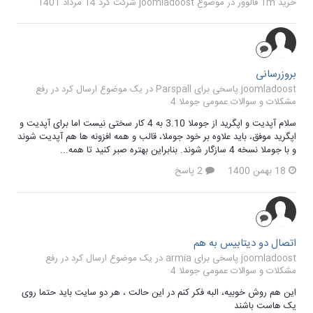
خرید 1m فالوور
در موضوع
joomladoost
شرکت کرد
14 مرداد 1401
بروزرسانی
joomladoost پاسخی برای Parspall در یک موضوع ارسال کرد در
رفع
مشکلات و سوالات عمومی جوملا 4
سلام آپدیت و اپگرید از جوملا 3.10 به 4 کار سختی نیست اما برای آپدیت و
اپگرید موفق، باید علاوه بر خود جوملا، قالب و همه افزونه ها هم آپدیت شوند
و با جوملا نسخه 4 سازگار شوند. بنابراین بهتره صبر کنید تا همه...
18 بهمن 1400
2 پاسخ
اتصال دو دیتابیس به هم
joomladoost پاسخی برای armia در یک موضوع ارسال کرد در
رفع
مشکلات و سوالات عمومی جوملا 4
این هم روش خوبیه، البه فکر کنم در این حالت ، هر دو سایت باید حتما روی
یک هاست باشند