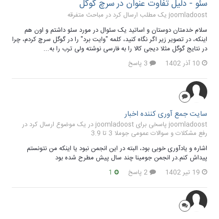
سئو - دلیل تفاوت عنوان در سرچ گوگل
joomladoost یک مطلب ارسال کرد در
مباحث متفرقه
سلام خدمتان دوستان و اساتید یک سئوال در مورد سئو داشتم و اون هم
اینکه، در تصویر زیر اگر نگاه کنید، کلمه "وایت برد" را در گوگل سرچ کردم، چرا
در نتایج گوگل مثلا دیجی کالا را به فارسی نوشته ولی ترب را به...
10 آذر 1402
3 پاسخ
سایت جمع آوری کننده اخبار
joomladoost پاسخی برای joomladoost در یک موضوع ارسال کرد در
رفع مشکلات و سوالات عمومی جوملا 3 تا 3.9
اشاره و یادآوری خوبی بود، البته در این انجمن نبود یا اینکه من نتونستم
پیداش کنم.در انجمن جومینا چند سال پیش مطرح شده بود
19 تیر 1402
2 پاسخ
1