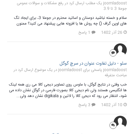
joomladoost یک مطلب ارسال کرد در
رفع مشکلات و سوالات عمومی
جوملا 3 تا 3.9
سلام و خسته نباشید دوستان و اساتید محترم در جوملا 3، برای ایجاد تگ
های اوپن گراف () چه روش ها یا افزونه هایی پیشنهاد می کنید؟ ممنون
26 آذر 1402
1 پاسخ
سئو - دلیل تفاوت عنوان در سرچ گوگل
joomladoost پاسخی برای joomladoost در یک موضوع ارسال کرد در
مباحث متفرقه
خب وقتی در نتایج گوگل، با ماوس روی تصاویر دیجی کالا می ری همه لینک
ها انگلیسی هستند ولی نام دیجی کالا بصورت فارسی در گوگل نشان داده می
شود، انتظار می رود که دیجی کالا را لاتین و digikala نشان دهد ولی...
10 آذر 1402
3 پاسخ