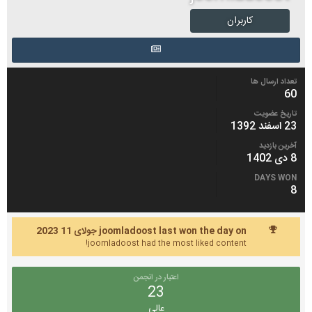
کاربران
تعداد ارسال ها
60
تاریخ عضویت
23 اسفند 1392
آخرین بازدید
8 دی 1402
DAYS WON
8
joomladoost last won the day on جولای 11 2023
joomladoost had the most liked content!
اعتبار در انجمن
23
عالی