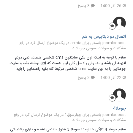
26 آذر 1400
3 پاسخ
اتصال دو دیتابیس به هم
joomladoost پاسخی برای armia در یک موضوع ارسال کرد در
رفع
مشکلات و سوالات عمومی جوملا 4
سلام با توجه به اینکه اون یکی سایتتون cms شخصی هست، نمی دونم
افزونه ای باشه یا نه، ولی راه حل کلی این هست که api نوشته بشه و سایت
جوملایی را به اون سایت cms شخصی مرتبط کنه بقیه راهنمایی را باید...
22 آذر 1400
3 پاسخ
جوملا4
joomladoost پاسخی برای چهارسوق1 در یک موضوع ارسال کرد در
رفع
مشکلات و سوالات عمومی جوملا 4
سلام جوملا 4 تازگی ها اومده جوملا 3 هنوز منقضی نشده و دارای پشتیبانی