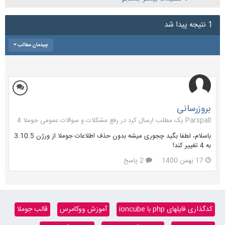
1 نتیجه پیدا شد
چیدمان مطالب
بروزرسانی
Parspall یک مطلب ارسال کرد در
رفع مشکلات و سوالات عمومی جوملا 4
باسلام، لطفا بگید چجوری میشه بدون حذف اطلاعات جوملا از ورژن 3.10.5
به 4 تغییر کند!
17 بهمن 1400
2 پاسخ
کدگذاری فایلهای php با ioncube
آموزش ووکامرس
قالب جوملا