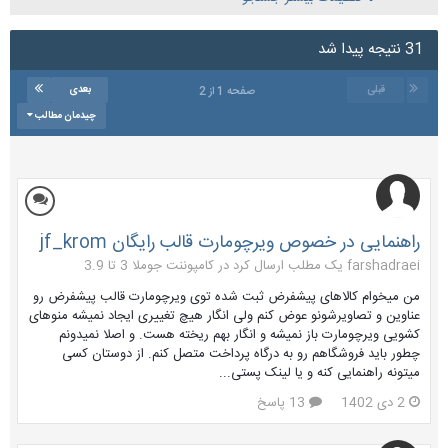
31 نتیجه پیدا شد
قبلی
بعدی
صفحه 1 از 2
چیدمان مطالب
راهنمایی در خصوص ویرچومارت قالب رایگان jf_krom
farshadraei یک مطلب ارسال کرد در
کامپوننت جوملا 3 تا 3.9
من میخوام کالاهای پیشفرض ثبت شده توی ویرچومارت قالب پیشفرض رو
عناوین و تصاویرشونو عوض کنم ولی انگار هیچ تغییری ایجاد نمیشه منوهای
کشویی ویرچومارت باز نمیشه و انگار بهم ریخته هست. و اصلا نمیدونم
چطور باید فروشگاهم رو به درگاه پرداخت متصل کنم. از دوستان کسی
میتونه راهنمایی کنه و یا لینک پستی...
2 دی 1402
13 پاسخ