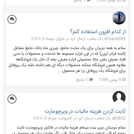
28 بهمن 1396
1 پاسخ
از کدام افزون استفاده کنم؟
ehsan6889 یک مطلب ارسال کرد در
ماژول جوملا 3 تا 3.9
سلام به همه عزیزان برای یک سایت جامع، چیزی مثه بانک جامع مشاغل
(البته فراتر ازون) که در اون قراره مجموعه ها خدمات و محصولات یا حتی
افراد معرفی بشن مثلا محصولی قراره معرفی بشه ک مال یک فروشگاهه
بعلاوه همون فروشگاه ممکنه محصولات دیگه ای هم داشته باشه یک پروفایل
برای فروشگاه یک پروفایل برا هر محصول...
9 بهمن 1396
1 پاسخ
ثابت کردن هزینه مالیات در ویرچومارت
ali3822 یک مطلب ارسال کرد در
کامپوننت جوملا 3 تا 3.9
سلام دوستان عزیز بنده میخام هزینه مالیات در فاکتور ویرچومارت ثابت
بمونه که الان اینطور نیست برای مثال الان :اگر مالیات برای هر محصول در