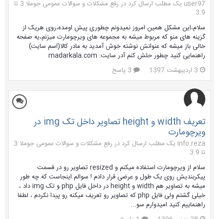
user97 یک مطلب ارسال کرد در
رفع مشکلات و سوالات عمومی جوملا 3 تا
3.9
سلام،این مشکل همین امروز نمیدونم چطوری پیش اومده،روی هریک از
گزینه های منو که مربوط میشه به مجموعه های ویرچومارت میزنم،یه صفحه
خالی باز میشه که عنوانش نوشته خوش آمدید به مادر کالا(اسم سایت)
راهنمایی کنید چطور حلش کنم آدر سایت: madarkala.com
3 اردیبهشت 1397
3 پاسخ
تعریف width و height تصاویر داخل تک img در
ویرچومارت
info.reza یک مطلب ارسال کرد در
رفع مشکلات و سوالات عمومی جوملا 3
تا 3.9
سلام از ویرچومارت استفاده میکنم و resized تصاویر رو در قسمت
پیکربندیش روی یک طول و عرضی قرار دادم ! سوالم اینجاست که چه طور
میشه به تصاویر هم width و height در داخل فایل php و تک img داد ،
خیلی گشتم ولی فایل php که تصاویر رو تعریف میکنه رو پیدا نکردم ، لطفا
راهنماییم کنید امیدوارم سو...