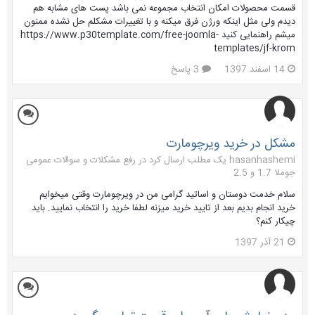
قسمت محصولات امکان انتخاب مجموعه نمی باشد پست های مشابه هم
دیدم ولی مثل اینکه ورژن فرق میکنه و با تغییرات مشکلم حل نشده ممنون
میشم راهنمایی کنید https://www.p30template.com/free-joomla-
templates/jf-krom
14 اسفند 1397
3 پاسخ
مشکل در خرید ویرچومارت
hasanhashemi یک مطلب ارسال کرد در
رفع مشکلات و سوالات عمومی
جوملا 1.7 و 2.5
سلام خدمت دوستان و اساتید گرامی من در ویرچومارت وقتی میخوایم
خرید انجام بدیم بعد از تایید خرید میزنه لطفا خرید را انتخاب نمایید. باید
چیکار کنم؟
21 آذر 1397