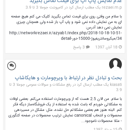
عدم نمایش پاپ آپ برای قیمت تماس بگیرید
rezaei.m.p یک مطلب ارسال کرد در
کامپوننت جوملا 3 تا 3.9
با سلام من وقتی روی برای قیمت تماس بگیرید کلیک می کنم هیچ صفحه
ای به من نمایش داده نمی شود و پاپ آپ باز شده ولی همچنان چیزی
نمایش نمی دهد آدرس:
http://networkrezaei.ir/azyab1/index.php/2018-10-18-10-51-
34/میکروسانتریفیوژ-15000-دور-detail
18 آبان 1397
3 پاسخ
بحث و تبادل نظر در ارتباط با ویرچومارت و هایکاشاپ
kiasati یک مطلب ارسال کرد در
رفع مشکلات و سوالات عمومی جوملا 3 تا
3.9
با سلام. من الان 2.5 هست که از ویرچومارت استفاده می‌کنم. بعضی اوقات
به مشکلاتی خوردم که باعث شده به استفاده از یک فروشگاه‌ساز دیگه فکر
کنم. البته هنوز هم بعضی مشکلاتم حل نشده، مثل: مشکل در مسیردهی
محصولات و انتخاب canonical نمایش ترتیب محصولات در صفحه کتگوری
- مثلا محصولات ناموجود...
15 مرداد 1397