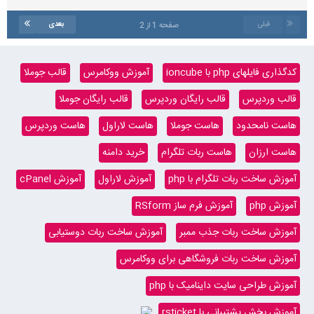
قبلی
بعدی
صفحه 1 از 2
کدگذاری فایلهای php با ioncube
آموزش ووکامرس
قالب جوملا
قالب وردپرس
قالب رایگان وردپرس
قالب رایگان جوملا
هاست نامحدود
هاست جوملا
هاست لاراول
هاست وردپرس
هاست ارزان
هاست ربات تلگرام
خرید دامنه
آموزش ساخت ربات تلگرام با php
آموزش لاراول
آموزش cPanel
آموزش php
آموزش فرم ساز RSform
آموزش ساخت ربات جذب ممبر
آموزش ساخت ربات دوستیابی
آموزش ساخت ربات فروشگاهی برای ووکامرس
آموزش طراحی سایت داینامیک با php
آموزش بخش پشتیبانی با rsticket