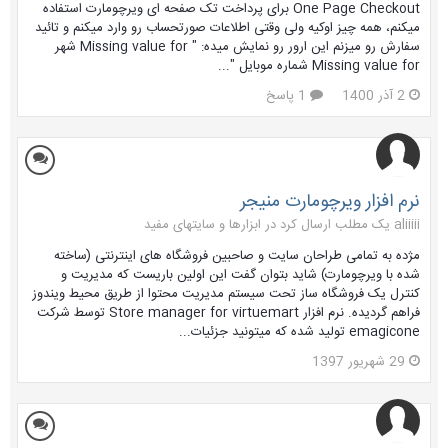
One Page Checkout برای پرداخت تک صفحه ای ویرچومارت استفاده
میکنم، همه چیز اوکیه ولی وقتی اطلاعات صورتحساب رو وارد میکنم و تائید
سفارش رو میزنم این ارور رو نمایش میده: " Missing value for شهر
Missing value for شماره موبایل "...
2 آذر 1400
1 پاسخ
نرم افزار ویرچومارت منیجر
aliiiii یک مطلب ارسال کرد در
ابزارها و سایتهای مفید
مژده به تمامی طراحان سایت و صاحبین فروشگاه های اینترنتی (ساخته
شده با ویرچومارت) شاید بتوان گفت این اولین باریست که مدیریت و
کنترل یک فروشگاه ساز تحت سیستم مدیریت محتوا از طریق محیط ویندوز
فراهم گردیده. نرم افزار Store manager for virtuemart توسط شرکت
emagicone تولید شده که میتونید جزئیات...
29 شهریور 1397