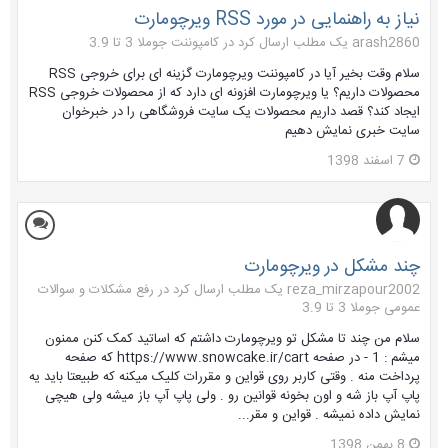
نیاز به راهنمایی در مورد RSS ویرچومارت
arash2860 یک مطلب ارسال کرد در
کامپوننت جوملا 3 تا 3.9
سلام وقت بخیر آیا در کامپوننت ویرچومارت گزینه ای برای خروجی RSS
محصولات داریم؟ یا ویرچومارت افزونه ای دارد که از محصولات خروجی RSS
ایجاد کند؟ قصد داریم محصولات یک سایت فروشگاهی را در خبرخوان
سایت خبری نمایش دهیم
7 اسفند 1398
چند مشکل در ویرچومارت
reza_mirzapour2002 یک مطلب ارسال کرد در
رفع مشکلات و سوالات
عمومی جوملا 3 تا 3.9
سلام من چند تا مشکل تو ویرچومارت داشتم که اساتید کمک کنن ممنون
میشم : 1 - در صفحه https://www.snowcake.ir/cart که صفحه
پرداخت منه . وقتی کاربر روی قواین و مقررات کلیک میکنه که طبیعتا باید یه
پاپ آپ باز شه و اون بخونه قوانین رو . ولی پاپ آپ باز میشه ولی هیچی
نمایش داده نمیشه . قواین و مقر...
8 بهمن 1398