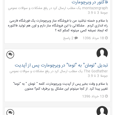
فاکتور در ویرچومارت
montazergraph یک مطلب ارسال کرد در
رفع مشکلات و سوالات عمومی
جوملا 3 تا 3.9
با سلام و خسته نباشید من با فروشگاه ساز ویرچومارت یک فورشگاه فارسی
راه اندازی کردم . مشکلاتی با این فروشگاه ساز دارم و اون هم تولید فاکتوره
که ایجاد نمیشه کسی میتونه کمکم کنه ؟
18 مرداد 1396
2 پاسخ
تبدیل "تومان" به "توما" در ویرچومارت پس از آپدیت
The Godfather یک مطلب ارسال کرد در
رفع مشکلات و سوالات عمومی
جوملا 3 تا 3.9
با سلام و وقت بخیر پس از آپدیت ویرچومارت، کلمه " تومان " به "توما"
تغییر پیدا کرد. از کجا میتونم این مشکل رو برطرف کنم؟ ممنون
13 خرداد 1396