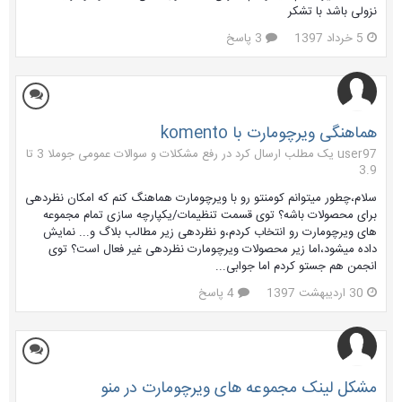
نزولی باشد با تشکر
5 خرداد 1397
3 پاسخ
هماهنگی ویرچومارت با komento
user97 یک مطلب ارسال کرد در
رفع مشکلات و سوالات عمومی جوملا 3 تا
3.9
سلام،چطور میتوانم کومنتو رو با ویرچومارت هماهنگ کنم که امکان نظردهی
برای محصولات باشه؟ توی قسمت تنظیمات/یکپارچه سازی تمام مجموعه
های ویرچومارت رو انتخاب کردم،و نظردهی زیر مطالب بلاگ و... نمایش
داده میشود،اما زیر محصولات ویرچومارت نظردهی غیر فعال است؟ توی
انجمن هم جستو کردم اما جوابی...
30 اردیبهشت 1397
4 پاسخ
مشکل لینک مجموعه های ویرچومارت در منو