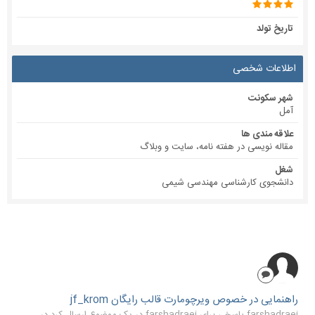
تاریخ تولد
اطلاعات شخصی
شهر سکونت
آمل
علاقه مندی ها
مقاله نویسی در هفته نامه، سایت و وبلاگ
شغل
دانشجوی کارشناسی مهندسی شیمی
راهنمایی در خصوص ویرچومارت قالب رایگان jf_krom
farshadraei پاسخی برای farshadraei در یک موضوع ارسال کرد در