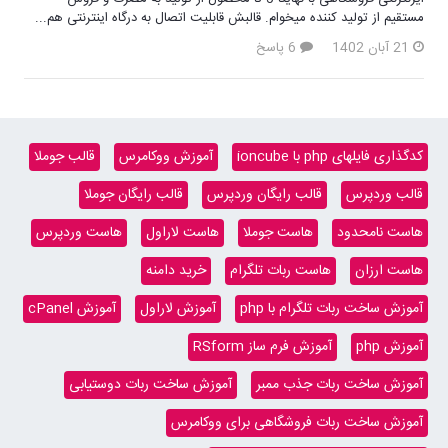
مستقیم از تولید کننده میخوام. قالبش قابلیت اتصال به درگاه اینترنتی هم...
21 آبان 1402
6 پاسخ
کدگذاری فایلهای php با ioncube
آموزش ووکامرس
قالب جوملا
قالب وردپرس
قالب رایگان وردپرس
قالب رایگان جوملا
هاست نامحدود
هاست جوملا
هاست لاراول
هاست وردپرس
هاست ارزان
هاست ربات تلگرام
خرید دامنه
آموزش ساخت ربات تلگرام با php
آموزش لاراول
آموزش cPanel
آموزش php
آموزش فرم ساز RSform
آموزش ساخت ربات جذب ممبر
آموزش ساخت ربات دوستیابی
آموزش ساخت ربات فروشگاهی برای ووکامرس