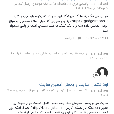
farshadraei پاسخی برای farshadraei در یک موضوع ارسال کرد در
کامپوننت جوملا 3 تا 3.9
من یه فروشگاه به سادگی فروشگاه این سایت اگه بخوام باید چیکار کنم؟
https://gadgetmoon.ir/ به این صورتی که خیلی ساده محصول به مبلغ
تومان نمایش داده بشه و با یک کلیک به سبد مشتری اضافه و وقتی میخواد
سبد...
12 دی 1402
13 پاسخ
farshadraei
در موضوع
لود نشدن سایت و بخش ادمین سایت
شرکت کرد
11 دی 1402
لود نشدن سایت و بخش ادمین سایت
farshadraei یک مطلب ارسال کرد در
رفع مشکلات و سوالات عمومی جوملا
3 تا 3.9
سایت من و بخش ادمینش بعد اینکه عکس داخل قسمت فوتر سایت رو
تغییر دادم دیگه باز نمیشه آدرس : http://berenjstan.ir/ بعد از اینکه اون
قسمت مشخص شده با کادر قرمز رو تغییر دادم دیگه سایتم باز نمیشه