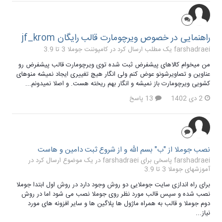
راهنمایی در خصوص ویرچومارت قالب رایگان jf_krom
farshadraei یک مطلب ارسال کرد در
کامپوننت جوملا 3 تا 3.9
من میخوام کالاهای پیشفرض ثبت شده توی ویرچومارت قالب پیشفرض رو
عناوین و تصاویرشونو عوض کنم ولی انگار هیچ تغییری ایجاد نمیشه منوهای
کشویی ویرچومارت باز نمیشه و انگار بهم ریخته هست. و اصلا نمیدونم...
2 دی 1402
13 پاسخ
نصب جوملا از "ب" بسم الله و از شروع ثبت دامین و هاست
farshadraei پاسخی برای farshadraei در یک موضوع ارسال کرد در
آموزشهای جوملا 3 تا 3.9
برای راه اندازی سایت جوملایی دو روش وجود دارد در روش اول ابتدا جوملا
نصب شده و سپس قالب مورد نظر روی جوملا نصب می شود اما در روش
دوم جوملا و قالب به همراه ماژول ها پلاگین ها و سایر افزونه های مورد
نیاز...