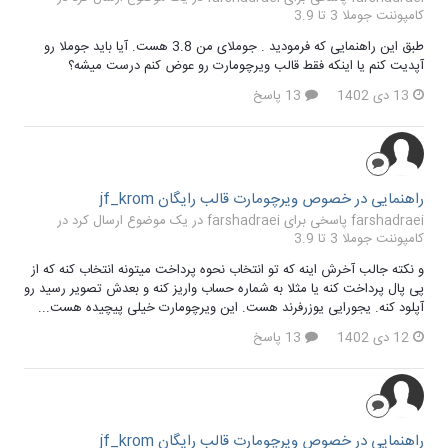
کامپوننت جوملا 3 تا 3.9
طبق این راهنمایی که فرمودید . جوملای من 3.8 هست. آیا باید جوملا رو
آپدیت کنم یا اینکه فقط قالب ویرچومارت رو عوض کنم درست میشه؟
13 دی 1402
13 پاسخ
راهنمایی در خصوص ویرچومارت قالب رایگان jf_krom
farshadraei پاسخی برای farshadraei در یک موضوع ارسال کرد در
کامپوننت جوملا 3 تا 3.9
و نکته جالب آخرش اینه که تو انتخاب نحوه پرداخت میتونه انتخاب کنه که از
پی پال پرداخت کنه یا مثلا به شماره حساب واریز کنه و بعدش تصویر رسید رو
آپلود کنه. یجورایی یوزرفرند هست. این ویرچومارت خیلی پیچیده هست...
12 دی 1402
13 پاسخ
راهنمایی در خصوص ویرچومارت قالب رایگان jf_krom