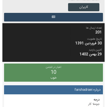
کاربران
تعداد ارسال ها
201
تاریخ عضویت
30 فروردین 1391
آخرین بازدید
29 بهمن 1402
اعتبار در انجمن
10
خوب
درباره farshadraei
درجه
جوملا کار