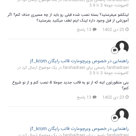
کامپوننت جوملا 3 تا 3.9
لینکشو میفرستید؟ بسته نصب شده قبلی رو باید از چه مسیری حذف کنم؟ اگر
آموزشی از قبل وجود داره لینک اینم لطف میکنید بفرستید؟
25 دی 1402
13 پاسخ
راهنمایی در خصوص ویرچومارت قالب رایگان jf_krom
farshadraei پاسخی برای farshadraei در یک موضوع ارسال کرد در
کامپوننت جوملا 3 تا 3.9
ینی منظورتون اینه که از نو یه قالب جدید جوملا 4 نصب کنم و از نو شروع
کنم؟
23 دی 1402
13 پاسخ
راهنمایی در خصوص ویرچومارت قالب رایگان jf_krom
farshadraei پاسخی برای farshadraei در یک موضوع ارسال کرد در