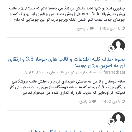
چطوری اینکارو کنم؟ نباید قالبش فروشگاهی باشه؟ الانم که جملا 3.8 با قالب
پیش نمایشjf_krom - Default روش نصبه. من چطوری اینا رو پاک کنم و
جوملای جدید نصب کنم. ضمن اینکه ویرچومارت تو این جوملایی که دارم...
10 دی 1402
5 پاسخ
نحوه حذف کلیه اطلاعات و قالب های جوملا 3.8 و ارتقای
آن به آخرین ورژن جوملا
farshadraei یک مطلب ارسال کرد در
قالب های جوملا 3 تا 3.9
سلام دوستان والا من یه هاستی خریداری کردم و داخلش قالب فروشگاهی
رایگان جوملا 3.8 ریختم که متاسفانه فروشگاه ساز ویرچومارت به درستی کار
نمیکنه. از اونجایی که سایت تازه راه اندازی شده من میخوام تمامی...
9 دی 1402
5 پاسخ