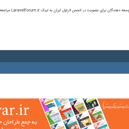
ای عضویت در انجمن لاراول ایران به لینک LaravelForum.ir مراجعه نمایید