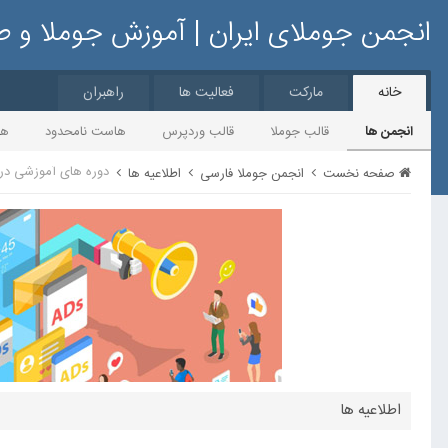
انجمن جوملای ایران | آموزش جوملا و 
خانه
مارکت
فعالیت ها
راهبران
انجمن ها
قالب جوملا
قالب وردپرس
هاست نامحدود
ها
دوره های آموزشی در 
صفحه نخست
انجمن جوملا فارسی
اطلاعیه ها
اطلاعیه ها