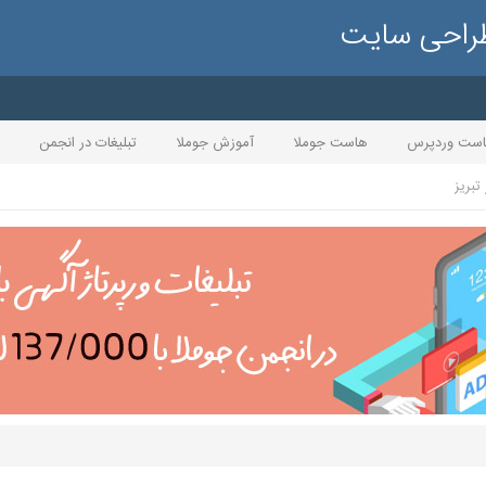
طراحی سایت
ست وردپرس
هاست جوملا
آموزش جوملا
تبلیغات در انجمن
تبریز