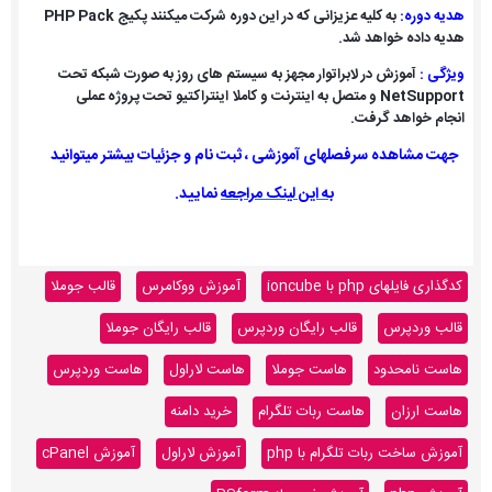
هدیه دوره:
به کلیه عزیزانی که در این دوره شرکت میکنند پکیج PHP Pack
هدیه داده خواهد شد.
ویژگی :
آموزش در لابراتوار مجهز به سیستم های روز به صورت شبکه تحت
NetSupport
و متصل به اینترنت و کاملا اینتراکتیو تحت پروژه عملی
انجام خواهد گرفت.
جهت مشاهده سرفصلهای آموزشی ، ثبت نام و جزئیات بیشتر میتوانید
به این لینک مراجعه
نمایید.
کدگذاری فایلهای php با ioncube
آموزش ووکامرس
قالب جوملا
قالب وردپرس
قالب رایگان وردپرس
قالب رایگان جوملا
هاست نامحدود
هاست جوملا
هاست لاراول
هاست وردپرس
هاست ارزان
هاست ربات تلگرام
خرید دامنه
آموزش ساخت ربات تلگرام با php
آموزش لاراول
آموزش cPanel