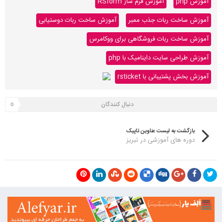
آموزش php
آموزش فرم ساز RSform
آموزش ساخت ربات جذب ممبر
آموزش ساخت ربات دوستیابی
آموزش ساخت ربات فروشگاهی برای ووکامرس
آموزش طراحی سایت داینامیک با php
آموزش بخش پشتیبانی با rsticket
دنبال کنندگان
0
بازگشت به لیست عناوین تاپیک
دوره های آموزشی در تبریز