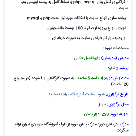
- فراگیری کامل زبان php , mysql و تسلط کامل به برنامه نویسی وب
سایت
- پیاده سازی انواع سایت با امکانات مورد نیاز تحت php و mysql
- اجرای انواع پروژه از صفر تا 100 توسط دانشجویان
- ورود به بازار کار طراحی سایت به صورت حرفه ای
مشخصات دوره :
مدرس (مدرسان) :
ابوالفضل طالبی
پیشنی
از
:
ندارد
مدت زمان دوره:
4 جلسه 5 ساعته
- به صورت کارگاهی و فشرده (در مجموع
20 ساعت)
تاریخ برگزاری:
به وب سایت آموزشگاه مراجعه نمایید
محل برگزاری:
تبریز
هزینه دوره:
250 هزار تومان
مدرک:
در پایان دوره مدرک پایان دوره از طرف آموزشگاه جوملای ایران ارائه
میگردد.