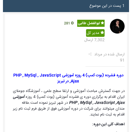
1 پست در این موضوع
ابوالفضل طالبی
281
مدیر کل
7,302 ارسال
ارسال شده در
مرداد
91
دوره فشرده (بوت کمپ) 4 روزه آموزشی PHP , MySql , JavaScript
,Ajax در تبریز
در جهت گسترش مباحث آموزشی و ارتقا سطح علمی ، آموزشگاه جوملای
ایران اقدام به برگزاری دوره ی فشرده آموزشی (بوت کمپ) 4 روزه
آموزشی
PHP , MySql , JavaScript ,Ajax
در شهر تبریز نموده است.علاقه
مندان میتوانند برای شرکت در دوره آموزشی فوق از طریق فرم ثبت نام زیر
اقدام به ثبت نام نمایند.
اهداف کلی این دوره: