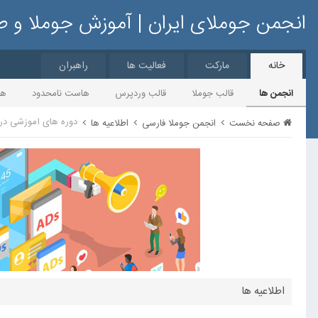
انجمن جوملای ایران | آموزش جوملا و 
خانه
مارکت
فعالیت ها
راهبران
انجمن ها
قالب جوملا
قالب وردپرس
هاست نامحدود
ها
دوره های آموزشی در 
صفحه نخست
انجمن جوملا فارسی
اطلاعیه ها
اطلاعیه ها