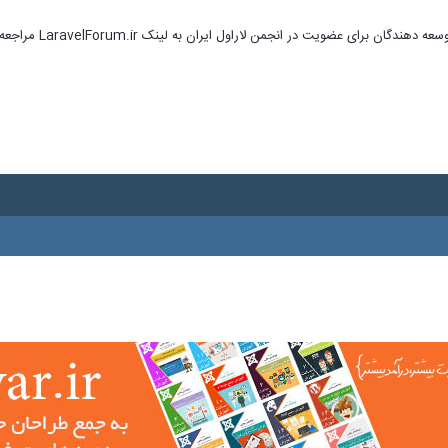
ای عضویت در انجمن لاراول ایران به لینک LaravelForum.ir مراجعه نمایید