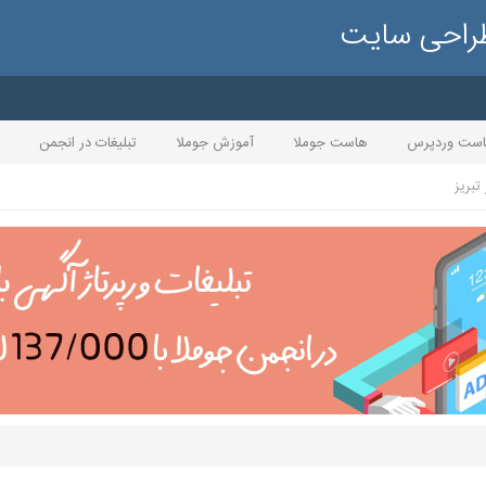
طراحی سایت
ست وردپرس
هاست جوملا
آموزش جوملا
تبلیغات در انجمن
تبریز