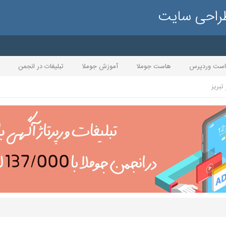
طراحی سایت
ست وردپرس
هاست جوملا
آموزش جوملا
تبلیغات در انجمن
تبریز