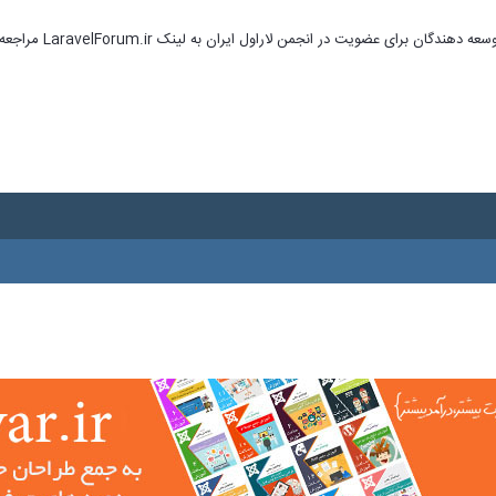
ای عضویت در انجمن لاراول ایران به لینک LaravelForum.ir مراجعه نمایید