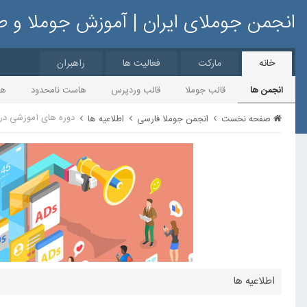
انجمن جوملای ایران | آموزش جوملا و 
خانه
مارکت
فعالیت ها
راهبران
انجمن ها
قالب جوملا
قالب وردپرس
هاست نامحدود
ها
دوره های آموزشی در 
صفحه نخست
انجمن جوملا فارسی
اطلاعیه ها
اطلاعیه ها