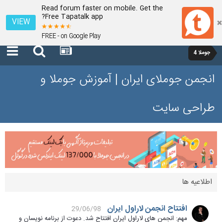
Read forum faster on mobile. Get the
Free Tapatalk app?
VIEW
FREE - on Google Play
جوملا 4
انجمن جوملای ایران | آموزش جوملا و
طراحی سایت
اطلاعیه ها
افتتاح انجمن لاراول ایران
29/06/98
مهم: انجمن های لاراول ایران افتتاح شد. دعوت از برنامه نویسان و