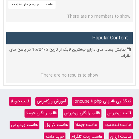
ماه
در پاسخ های نظرات
There are no members to show
Popular Content
نمایش پست های دارای بیشترین لایک از تاریخ 16/04/5 در پاسخ های
نظرات
There are no results to show
کدگذاری فایلهای php با ioncube
آموزش ووکامرس
قالب جوملا
قالب وردپرس
قالب رایگان وردپرس
قالب رایگان جوملا
هاست نامحدود
هاست جوملا
هاست لاراول
هاست وردپرس
هاست ارزان
هاست ربات تلگرام
خرید دامنه