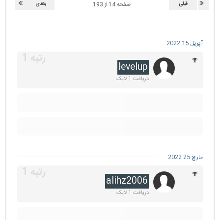
قبلی
بعدی
صفحه 14 از 193
آپریل 15 2022
levelup
دریافت 1 لایک
مارچ 25 2022
alihz2006
دریافت 1 لایک