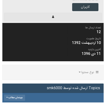
کاربران
تعداد ارسال ها
12
تاریخ عضویت
10 اردیبهشت 1392
آخرین بازدید
11 دی 1396
نوع محتوا
Topics ارسال شده توسط smk6000
چیدمان مطالب