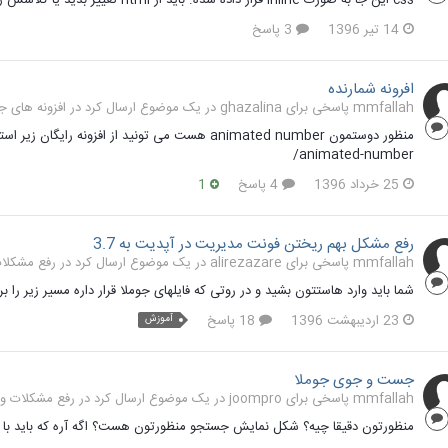
14 تیر 1396
3 پاسخ
افرونه شمارنده
mmfallah پاسخی برای ghazalina در یک موضوع ارسال کرد در
افزونه های جوملا 3
animated-number/
25 خرداد 1396
4 پاسخ
1
رفع مشکل بهم ریختن فونت مدیریت در آپدیت به 3.7
mmfallah پاسخی برای alirezazare در یک موضوع ارسال کرد در
رفع مشکلات و
شما باید وارد هاستتون بشید و در روتی که فایلهای جوملا قرار داره مسیر زیر را بر
23 اردیبهشت 1396
18 پاسخ
آموزش
جست و جوی جوملا
mmfallah پاسخی برای joompro در یک موضوع ارسال کرد در
رفع مشکلات و سوا
منظورتون دقیقا چیه؟ شکل نمایش جستجو منظورتون هست؟ اگه آره که باید با css به این شکل در بیارید.