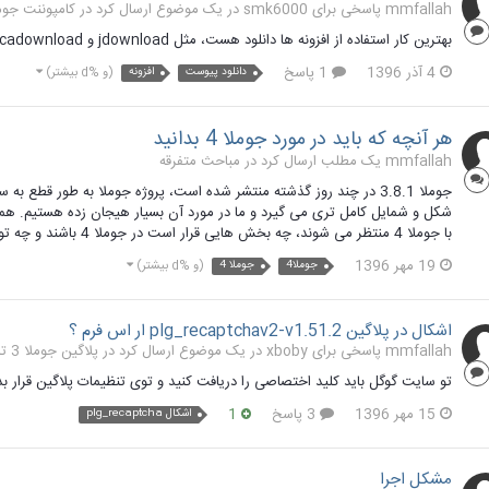
mmfallah پاسخی برای smk6000 در یک موضوع ارسال کرد در
کامپوننت جوملا 3 تا
بهترین کار استفاده از افزونه ها دانلود هست، مثل jdownload و phocadownload و judownload
4 آذر 1396
1 پاسخ
دانلود پیوست
افزونه
(و %d بیشتر)
هر آنچه که باید در مورد جوملا 4 بدانید
mmfallah یک مطلب ارسال کرد در
مباحث متفرقه
با جوملا 4 منتظر می شوند، چه بخش هایی قرار است در جوملا 4 باشند و چه توقعی باید از نسخه جوملا 4 داشته باشید؟ خوب ما تلاش می کنیم در...
19 مهر 1396
جوملا4
جوملا 4
(و %d بیشتر)
اشکال در پلاگین plg_recaptchav2-v1.51.2 ار اس فرم ؟
mmfallah پاسخی برای xboby در یک موضوع ارسال کرد در
پلاگین جوملا 3 تا 3.9
تو سایت گوگل باید کلید اختصاصی را دریافت کنید و توی تنظیمات پلاگین قرار بد
15 مهر 1396
3 پاسخ
1
اشکال plg_recaptcha
مشکل اجرا