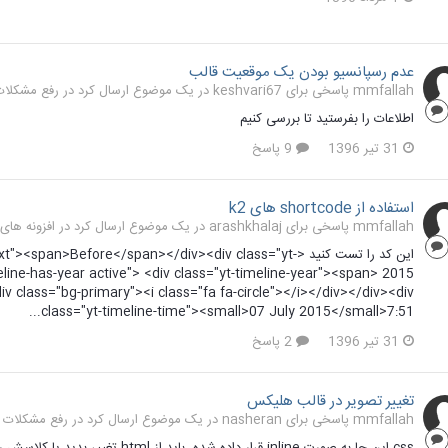
عدم رسپانسیو بودن یک موقعیت قالب
mmfallah پاسخی برای keshvari67 در یک موضوع ارسال کرد در
رفع مشکلات و 
اطلاعات را بفرستید تا بررسی کنیم
31 تیر 1396
9 پاسخ
استفاده از shortcode های k2
mmfallah پاسخی برای arashkhalaj در یک موضوع ارسال کرد در
افزونه های جوملا
این کد را تست کنید <n>Before</span></div><div class="yt
eline-has-year active"> <div class="yt-timeline-year"><span> 2015
iv class="bg-primary"><i class="fa fa-circle"></i></div></div><div
class="yt-timeline-time"><small>07 July 2015</small>7:51...
31 تیر 1396
2 پاسخ
تغییر تصویر در قالب هلیکس
mmfallah پاسخی برای nasheran در یک موضوع ارسال کرد در
رفع مشکلات و سو
css این جا به صورت inline قرار داده شده. باید از html تغییر بدید یا کلاسش را بگیرید توی یک فایل css بهش استایل بدید