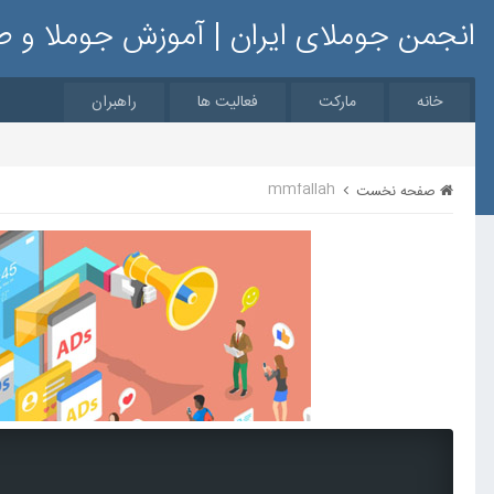
انجمن جوملای ایران | آموزش جوملا و 
خانه
مارکت
فعالیت ها
راهبران
mmfallah
صفحه نخست