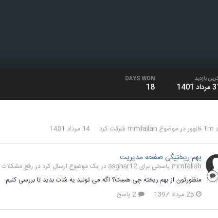
رین بازدید
DAYS WON
داد 1401
18
لوور
در موضوع
mmfallah
شرکت کرد
14 مرداد 1401
بهم ریختیگی صفحه مدیریت
mmfallah پاسخی برای asghar12 در یک موضوع ارسال کرد در
رفع مشکلات و سو
منظورتون از بهم ریخته چی هست؟ اگه می تونید یه شات بدید تا بررسی کنیم
26 مرداد 1397
2 پاسخ