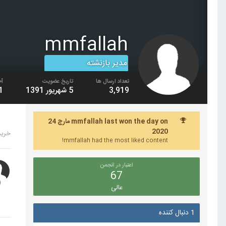
mmfallah
مدیر بازنشته
تعداد ارسال ها
تاریخ عضویت
آخ
3,919
5 شهریور 1391
31 مر
mmfallah last won the day on مارچ 24
2020
خرید 1m فا
mmfallah had the most liked content!
اعتبار در انجمن
67
عالی
1 دنبال کننده