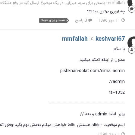
mmfallah پاسخی برای مریم میرزایی در یک موضوع ارسال کرد در
رفع مشکلات و 
چه اروری بهتون میده؟؟
11 مهر 1396
3 پاسخ
نصب واجرای جوملا
mmfallah
keshvari67
با سلام
ممنون از اینکه کمکم میکنید.
pishkhan-dolat.com/nima_admin
admin//
rs--1352
--------------------------------------------------------------
یوزر ابتدا admin و بعد //
اسم موقعیت slider هستش. فقط خواهش میکنم بعدش بهم بگید چطور تنظیمات رسپانسیو رو انجام بدم. ممنون
1 مرداد 1396