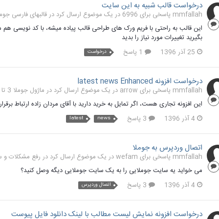
درخواست قالب شبیه به این سایت
mmfallah پاسخی برای 6996 در یک موضوع ارسال کرد در
قالبهای فارسی جوملا 3 تا 
این قالب به راحتی با فریم ورک های طراحی قالب پیاده میشه، با کد نویسی هم م
بگیرید تغییرات مورد نیاز را بدید
25 آذر 1396
1 پاسخ
درخواست
درخواست افزونه latest news Enhanced
mmfallah پاسخی برای arrow در یک موضوع ارسال کرد در
ماژول جوملا 3 تا 3.9
این افزونه تجاری هست، اگر تمایل به خرید دارید با آقای مردان زاده ارتباط برقرار
4 آذر 1396
3 پاسخ
latest
news
اتصال وردپرس به جوملا
mmfallah پاسخی برای wefam در یک موضوع ارسال کرد در
رفع مشکلات و سوالا
می خواید یه سایت جوملایی را به یک سایت جوملایی دیگه وصل کنید؟
4 آذر 1396
3 پاسخ
اتصال وردپرس
درخواست افزونه نمایش لیست مطالب با لینک دانلود فایل پیوست