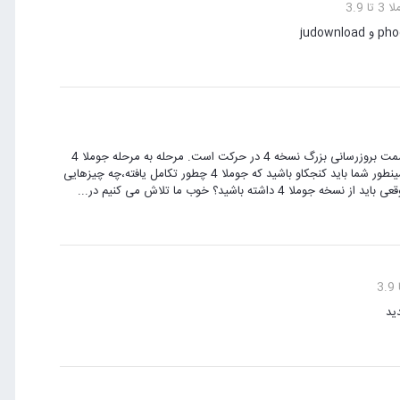
 3.9
جوملا 3.8.1 در چند روز گذشته منتشر شده است، پروژه جوملا به طور قطع به سمت بروزرسانی بزرگ نسخه 4 در حرکت است. مرحله به مرحله جوملا 4
شکل و شمایل کامل تری می گیرد و ما در مورد آن بسیار هیجان زده هستیم. همینطور شما باید کنجکاو باشید که جوملا 4 چطور تکامل یافته،چه چیزهایی
ید