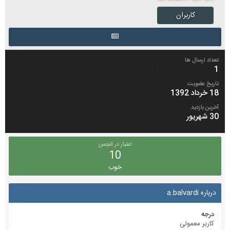
کاربران
تعداد ارسال ها
1
تاریخ عضویت
18 خرداد 1392
آخرین بازدید
30 شهریور
اعتبار در انجمن
10
خوب
درباره a.balvardi
درجه
کاربر معمولی