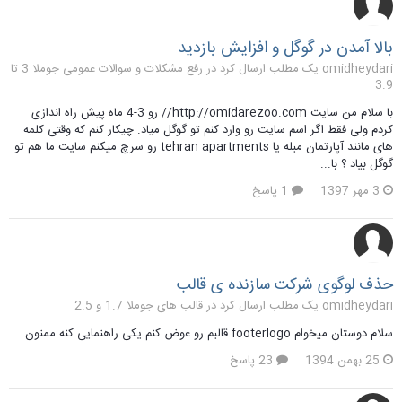
بالا آمدن در گوگل و افزایش بازدید
omidheydari یک مطلب ارسال کرد در
رفع مشکلات و سوالات عمومی جوملا 3 تا
3.9
با سلام من سایت http://omidarezoo.com// رو 3-4 ماه پیش راه اندازی
کردم ولی فقط اگر اسم سایت رو وارد کنم تو گوگل میاد. چیکار کنم که وقتی کلمه
های مانند آپارتمان مبله یا tehran apartments رو سرچ میکنم سایت ما هم تو
گوگل بیاد ؟ با...
3 مهر 1397
1 پاسخ
حذف لوگوی شرکت سازنده ی قالب
omidheydari یک مطلب ارسال کرد در
قالب های جوملا 1.7 و 2.5
سلام دوستان میخوام footerlogo قالبم رو عوض کنم یکی راهنمایی کنه ممنون
25 بهمن 1394
23 پاسخ