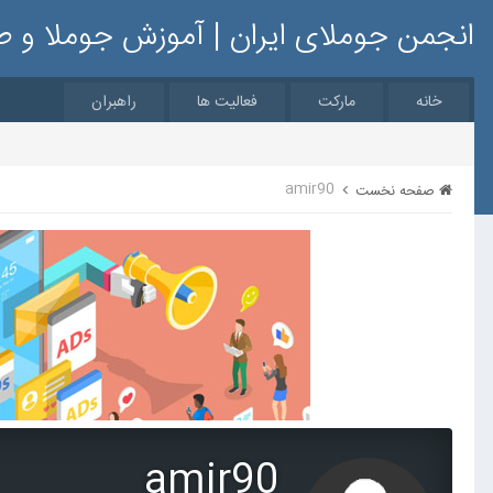
انجمن جوملای ایران | آموزش جوملا و 
خانه
مارکت
فعالیت ها
راهبران
amir90
صفحه نخست
amir90