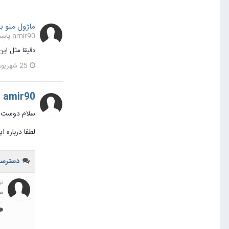
ماژول منو 
amir90 پاسخی برای amir90 در یک موضوع ارسال کرد در
دقیقا مثل این
25 شهریور 1395
amir90
سلام دوست ع
لطفا درباره 