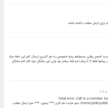
ه برای ارسل مطلب داشته باشند
جدید انجمن وقتی میخواهم پیام خصوصی به هر کاربری ارسال کنم این خطا میاد
فهرست شما تکمیل می باشد،برای ارسال موارد بیشتر باید تعدادی از پیامها را حذف نمایید. ولی من در پیامها فقط 3 تا پیام دارم قبلا بیشتر بود ولی این مشکل نبود فکر کنم مشکل
Fatal error: Call to a member function isCheckedOut(
 پسورد *** منو ارسال مطلب