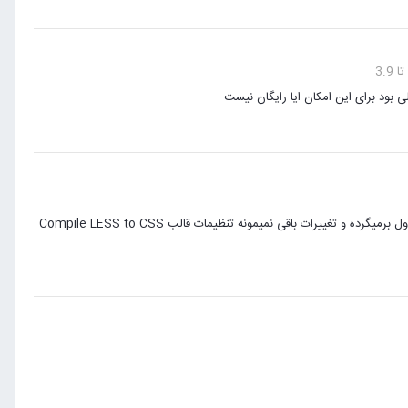
 بود برای این امکان ایا رایگان نیست
در این قالب و سایت ، هر کد جدید یا ویرایش کدها بخش اصلی قالب bootstrap دوباره به حالت اول برمیگرده و تغییرات باقی نمیمونه تنظیمات قالب Compile LESS to CSS