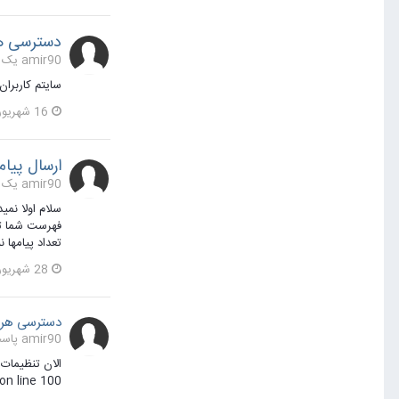
دسترسی ه
amir90 یک مطلب ارسال کرد در
سایتم کاربرا
16 شهریور 1395
ارسال پیا
amir90 یک مطلب ارسال کرد در
سلام اولا نم
تعداد پیامها ن
28 شهریور 1395
دسترسی هر 
amir90 پاسخی برای amir90 در یک موضوع ارسال کرد در
/php on line 100