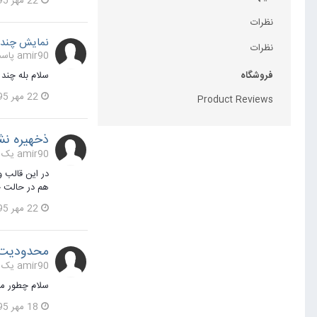
22 مهر 1395
نظرات
نمایش چندی
نظرات
amir90 پاسخی برای amir90 در یک موضوع ارسال کرد در
سلام بله چند 
فروشگاه
22 مهر 1395
Product Reviews
ذخهیره نش
amir90 یک مطلب ارسال کرد در
هم در حالت 
22 مهر 1395
محدودیت د
amir90 یک مطلب ارسال کرد در
سلام چطور میشه د
18 مهر 1395