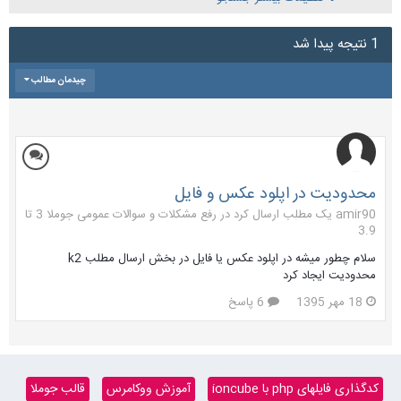
1 نتیجه پیدا شد
چیدمان مطالب
محدودیت در اپلود عکس و فایل
amir90 یک مطلب ارسال کرد در
رفع مشکلات و سوالات عمومی جوملا 3 تا
3.9
سلام چطور میشه در اپلود عکس یا فایل در بخش ارسال مطلب k2
محدودیت ایجاد کرد
18 مهر 1395
6 پاسخ
کدگذاری فایلهای php با ioncube
آموزش ووکامرس
قالب جوملا