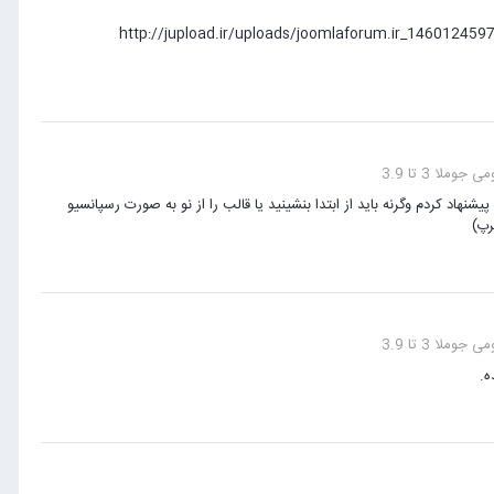
http://jupload.ir/uploads/joomlaforum.ir_14601245971.jpg ,,
لا 3 تا 3.9
اد کردم وگرنه باید از ابتدا بنشینید یا قالب را از نو به صورت رسپانسیو
رپ)
لا 3 تا 3.9
ه.