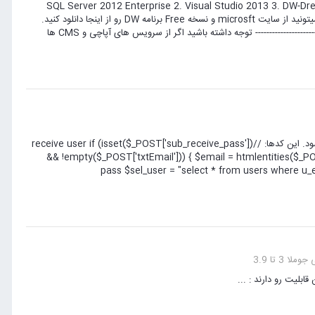
ستان قبل از شروع درس ها لطفا" برنامه های زیر رو در سیستم به ترتیب نصب کنید : 1. SQL Server 2012 Enterprise 2. Visual Studio 2013 3. DW-Drean
Weaver دوستانی که می خواهند برنامه ها رو دانلود کنند،نسخه های Express مورد اول و دوم رو میتونید از سایت microsft و نسخه Free برنامه DW رو از اینجا دانلود کنید.
پیشنهاد می کنم با توجه به حجم برنامه ها آنها رو تهیه کنید. ------------------------------------------------------------------------- توجه داشته باشید اگر از سرویس های آپاچی و CMS ها
سلام قسمتی برای بازگرداندن پسورد کاربر از طریق ایمیل در سایت ایجاد کردم اما ایمیل ارسال نمی شود. این کدها: //receive user if (isset($_POST['sub_receive_pass'])
&& !empty($_POST['txtEmail'])) { $email = htmlentities($_PO
pass $sel_user = "select * from users where u_e
 3 تا 3.9
ابلیت رو دارند : ...