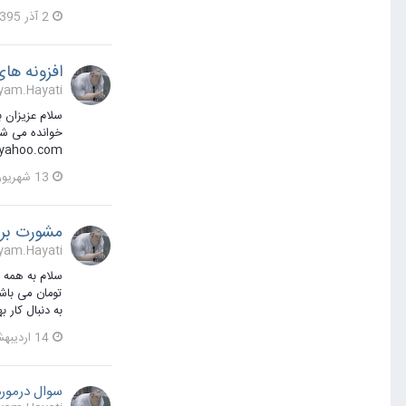
2 آذر 1395
افزونه ها
Payam.Hayati یک مطلب ارسال
سلام عزیزان ب
خوانده می شون
yahoo.com
13 شهریور 1395
مشورت برای
Payam.Hayati یک مطلب ارسال
تومان می باش
به دنبال کار بهتر و مرتبط باشم. دوستی حدود 6 م
14 اردیبهشت 1395
سوال درمور