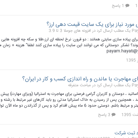
1 پاسخ
ی مورد نیاز برای یک سایت قیمت دهی ارز؟
 کرد در
افزونه های جوملا 3 تا 3.9
رای پیاده سازی سایتی همانند : دو قرون: نرخ لحظه ای ارز،طلا و سکه چه افزونه های
د؟ تشکر. دوستانی که می توانند این سایت را پیاده سازی کنند لطفا" هزینه + زمان مورد
payam.hayati@
 مهاجرت یا ماندن و راه اندازی کسب و کار در ایران؟
 کرد در
مباحث متفرقه
د ، همچنین پس از رسیدن به خاک استرالیا مدتی رو باید کارهای غیر مرتبط با رشته 
اه پیش اقدام کرد و پس از گذراندن دو ماه الآن توانسته در یک شرکت IT با حقوق 8000$ استرالیا مشغول به کار شود...
3 پاسخ
د ثبت شرکت