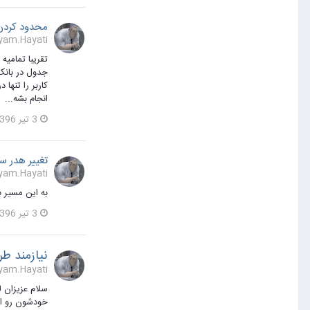
محدود کردن 
Payam.Hayati پاسخی برای sasasa در یک موضوع 
تقریبا تمامی
انجام بشه...
3 تیر 1396
تغییر هدر س
Payam.Hayati پاسخی برای samannnn در یک موضوع 
به این مسیر برید و فایل رو حذف
3 تیر 1396
نیازمند طر
Payam.Hayati یک مطلب ارسال
خودشون رو ارسال کنند: o.com