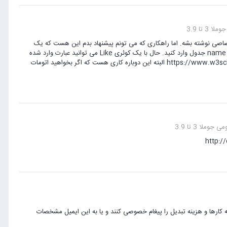
 تا 3.9
ختصاصی نوشته بشه. اما راهکاری که می تونم پیشنهاد بدم این هست که یک
جدول در بانک ایجاد کنید مثلا srchTtitle با دو فیلد به هام id و name ، عناوین مطالب رو در فیلد name جدول وارد کنید. حال با یک کوئری Like می توانید عبارت وارد شده
کاربر را تنها در عنواین وارد شده جستجو کنید و نمایش بدید. مثال : https://www.w3schools.com/sql/sql_like.asp البته این دوباره کاری هست که اگر بخواهید اتومات
ملا 3 تا 3.9
ورژن های مختلف جوملا را دارند نمونه کارها و هزینه تبدیل را پیغام خصوصی کنند و یا به این ایمیل مشخصات