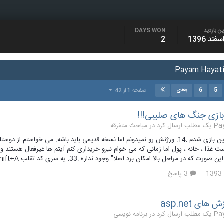
ن بازدید
DAYS WON
2
6
5
صفحه 1 از 42
بعدی
ازی جنگ های صلیبی!!!
 کرد در
مباحث متفرقه
مدتیه معتاد این بازی شدم :14: ورژنش رو نمیدونم اما نسخه قدیمی باید باشه. می
 مراحل بالا امکان برد اصلا" وجود نداره :33: یه سری کد تقلب Alt+Shift+A و... در نت بود که اعمال نمیشدن. تشکر
3 پاسخ
ای asp.net
 کرد در
برنامه نویسی