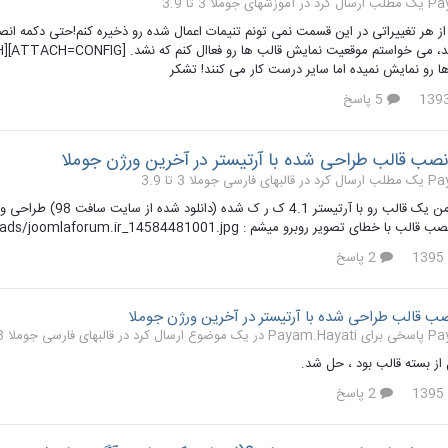
 کرد در
آموزشهای جوملا 3 تا 3.9
ز هر تغییراتی در این قسمت نمی تونم تنیمات اعمال شده رو ذخیره کنم!حتی دکمه انصر
ا رو نمایش نمیده اما سایر درست کار می کنند! تشکر
5 پاسخ
صب قالب طراحی شده با آرتیستر در آخرین ورژن جوملا
 کرد در
قالبهای فارسی جوملا 3 تا 3.9
سلام عزیزان من یک قا
ای تصویر روبرو میشم : http://jupload.ir/uploads/joomlaforum.ir_14584481001.jpg
2 پاسخ
 قالب طراحی شده با آرتیستر در آخرین ورژن جوملا
 ارسال کرد در
قالبهای فارسی جوملا 3 تا 3.9
ز بسته قالب بود ، حل شد.
2 پاسخ