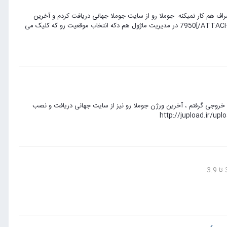
اف هم کار نمیکنه. جوملا رو از سایت جوملا جهانی دریافت کردم و آخرین
ورژن می باشد، می خواستم موقعیت نمایش قالب ها رو فعاال کنم که نشد. [ATTACH=CONFIG]7950[/ATTACH] در مدیریت ماژول هم دکه انتخاب موقعیت رو که کلیک می
لب رو با آرتیستر 4.1 ک ر ک شده (دانلود شده از سایت سافت 98) طراحی و خروجی گرفتم ، آخرین ورژن جوملا رو نیز از سایت جهانی دریافت و نصب