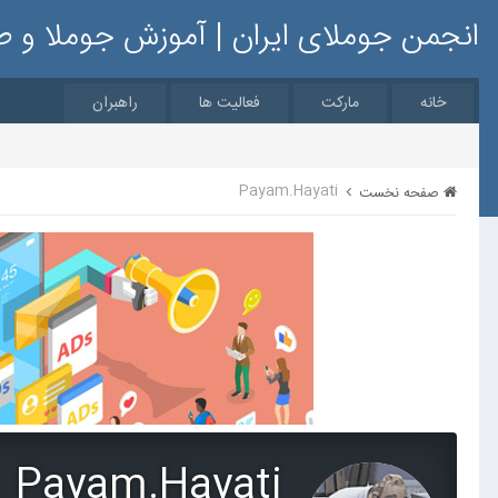
انجمن جوملای ایران | آموزش جوملا و 
خانه
مارکت
فعالیت ها
راهبران
Payam.Hayati
صفحه نخست
Payam.Hayati