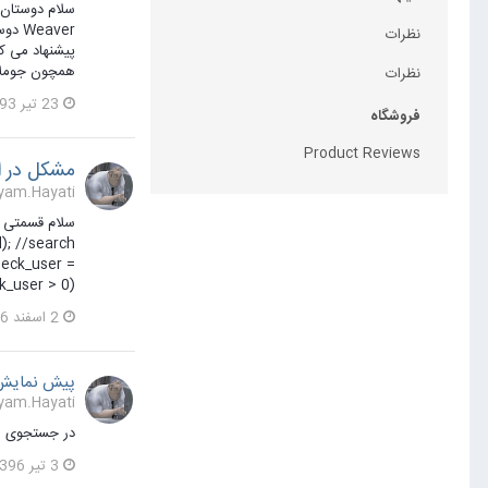
نظرات
همچون جوملا 
نظرات
23 تیر 1393
فروشگاه
Product Reviews
مشکل در ا
Payam.Hayati یک مطلب ارسال
); //search
heck_user =
user > 0)...
2 اسفند 1396
پیش نمایش 
Payam.Hayati پاسخی برای joompro در یک موضوع 
در جستجوی اول
3 تیر 1396