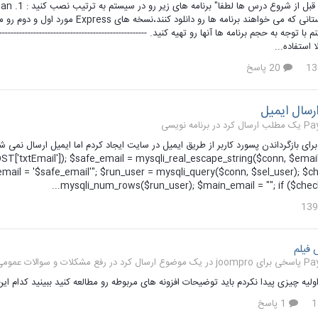
سلام دو
استفاده...
20 پاسخ
رسال ایمیل
 کرد در
برنامه نویسی
ST['txtEmail']); $safe_email = mysqli_real_escape_string($conn, $email
mail = '$safe_email'"; $run_user = mysqli_query($conn, $sel_user); $c
mysqli_num_rows($run_user); $main_email = ""; if ($check_
فیلم
ارسال کرد در
رفع مشکلات و سوالات عمومی جوملا
یه چیزی پیدا نکردم باید توضیحات افزونه های مربوطه رو مطالعه کنید ببینید کدام این ق
1 پاسخ