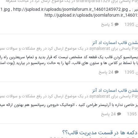
ع ارسال کرد در
مباحث متفرقه
طراحی بی نظیر :  , http://jupload.ir/uploads/joomlaforum.ir_14601245972.jpg
http://jupload.ir/uploads/joomlaforum.ir_1460
5 پاسخ
شدن قالب اسمارت اد آنز
 ارسال کرد در
رفع مشکلات و سوالات عمومی جوم
پانسیو کردن قالب یک قطعه کد مشخص نیست که قرار بدید و تمام! سریعترین راه را پیشنه
 با تسلط بر کلاس ها و ستون های قالب، آنها را به حالت رسپانسیو در بیارید.(بوت است
24 پاسخ
شدن قالب اسمارت اد آنز
 ارسال کرد در
رفع مشکلات و سوالات عمومی جوم
 خاصی نداره با آرتیستر طراحی کنید ، اتوماتیک خروجی رسپانسیو هم بهتون ارائه مید
24 پاسخ
 دکمه ها در قسمت مدیریت قالب؟؟