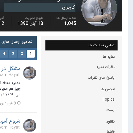
کاربران
تعداد ارسال ها
تاریخ عضویت
آخری
1,045
18 آبان 1390
2 اسفند 1396
تمامی ارسال های Payam.Hayati
تمامی فعالیت ها
4
3
2
1
نمایه ها
نظرات نمایه
مشکل در ب
Payam.Hayati یک مطلب ارسال
پاسخ های نظرات
انجمن ها
می باشد؟ در این صورت که در
Topics
8 فروردین 1393
پست
شروع آموزش ه
دانلود
Payam.Hayati یک مطلب ارسال
فایلها