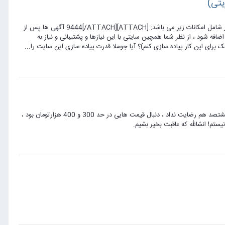
یتی)
سلام عزیزان پیشنهادی مبنی بر طراحی یک سایت آگهی همانند این سایت را دارم. پنل مدیریتی کاربر شامل امکانات زیر می باشد: [ATTACH]9444[/ATTACH] آگهی ها پس از
افه شود ، از نظر شما همچین سایتی با این نیازها و پشتیبانی و نیاز به
ممنون حجت جان به خاطر توضیحات کاملت ، متاسفانه یا خوشبختانه کارفرما با قیمت 2 میلیون و هشتصد هم رضایت نداد ، دنبال قیمت هایی در حد 300 و 400 هزارتومان بود ،
م! انشالله که عاقبت بخیر بشیم.