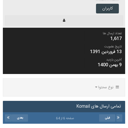
کاربران
تعداد ارسال ها
1,617
تاریخ عضویت
13 فروردین 1391
آخرین بازدید
9 بهمن 1400
نوع محتوا
تمامی ارسال های Komail
قبلی
بعدی
صفحه 6 از 64