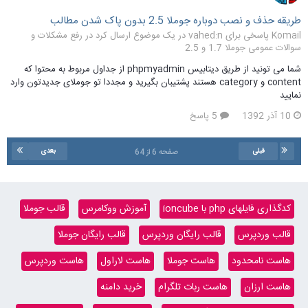
طریقه حذف و نصب دوباره جوملا 2.5 بدون پاک شدن مطالب
Komail پاسخی برای vahed:n در یک موضوع ارسال کرد در
رفع مشکلات و
سوالات عمومی جوملا 1.7 و 2.5
شما می تونید از طریق دیتابیس phpmyadmin از جداول مربوط به محتوا که
content و category هستند پشتیبان بگیرید و مجددا تو جوملای جدیدتون وارد
نمایید
10 آذر 1392
5 پاسخ
قبلی
بعدی
صفحه 6 از 64
کدگذاری فایلهای php با ioncube
آموزش ووکامرس
قالب جوملا
قالب وردپرس
قالب رایگان وردپرس
قالب رایگان جوملا
هاست نامحدود
هاست جوملا
هاست لاراول
هاست وردپرس
هاست ارزان
هاست ربات تلگرام
خرید دامنه