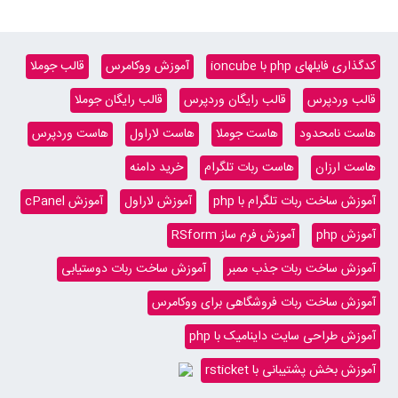
کدگذاری فایلهای php با ioncube
آموزش ووکامرس
قالب جوملا
قالب وردپرس
قالب رایگان وردپرس
قالب رایگان جوملا
هاست نامحدود
هاست جوملا
هاست لاراول
هاست وردپرس
هاست ارزان
هاست ربات تلگرام
خرید دامنه
آموزش ساخت ربات تلگرام با php
آموزش لاراول
آموزش cPanel
آموزش php
آموزش فرم ساز RSform
آموزش ساخت ربات جذب ممبر
آموزش ساخت ربات دوستیابی
آموزش ساخت ربات فروشگاهی برای ووکامرس
آموزش طراحی سایت داینامیک با php
آموزش بخش پشتیبانی با rsticket