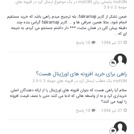
moh3N پاسخی برای moh3N در یک موضوع ارسال کرد در
افزونه های
جوملا 3 تا 3.9
ضمن تشکر از کاربر faliramaji، بله ترجیح میدم راهی باشد که خرید مستقیم
انجام شود، مثلا همین صرافی ها و ... کاربر faliramaji گرامی بنده چند
دقیقه پیش کلی در همان سایت *** دار داشتم جستجو می کردم، به نتیجه
ای که...
27 تیر 1394
10 پاسخ
راهی برای خرید افزونه های اورژینال هست؟
moh3N یک مطلب ارسال کرد در
افزونه های جوملا 3 تا 3.9
سلام آیا راهی هست که بتوان افزونه های اورژینال را از ارائه دهندگان اصلی
خریداری کرد و نه از واسطه هائی که ادعا می کنند حتی با نصف قیمت افزونه
را تهیه می کنند؟
27 تیر 1394
10 پاسخ