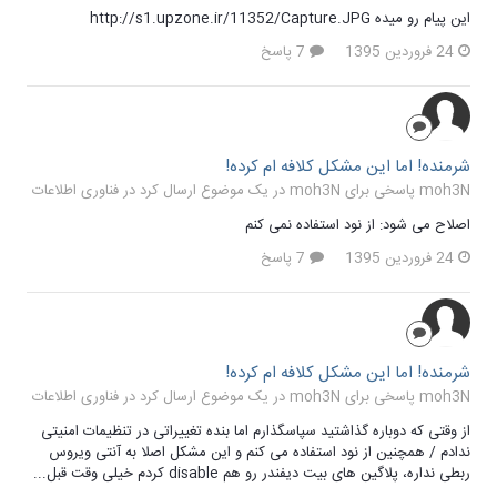
این پیام رو میده http://s1.upzone.ir/11352/Capture.JPG
24 فروردین 1395
7 پاسخ
شرمنده! اما این مشکل کلافه ام کرده!
moh3N پاسخی برای moh3N در یک موضوع ارسال کرد در
فناوری اطلاعات
اصلاح می شود: از نود استفاده نمی کنم
24 فروردین 1395
7 پاسخ
شرمنده! اما این مشکل کلافه ام کرده!
moh3N پاسخی برای moh3N در یک موضوع ارسال کرد در
فناوری اطلاعات
از وقتی که دوباره گذاشتید سپاسگذارم اما بنده تغییراتی در تنظیمات امنیتی
ندادم / همچنین از نود استفاده می کنم و این مشکل اصلا به آنتی ویروس
ربطی نداره، پلاگین های بیت دیفندر رو هم disable کردم خیلی وقت قبل...