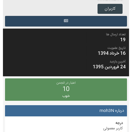
کاربران
تعداد ارسال ها
19
تاریخ عضویت
16 خرداد 1394
آخرین بازدید
24 فروردین 1395
اعتبار در انجمن
10
خوب
درباره moh3N
درجه
کاربر معمولی