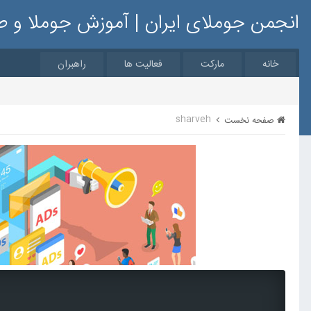
انجمن جوملای ایران | آموزش جوملا و 
خانه
مارکت
فعالیت ها
راهبران
sharveh
صفحه نخست