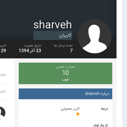
sharveh
کاربران
تعداد ارسال ها
تاریخ عضویت
آخرین
7
23 آذر 1394
29 آذر 1394
اعتبار در انجمن
10
veh
خوب
veh
درباره sharveh
درجه
کاربر معمولی
تاریخ تولد