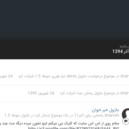
 بازدید
shar
در موضوع
درخواست ماژول obrss نیاز فوری جوملا 1.5
شرکت کرد
24 شهریور 1395
shar
در موضوع
ماژول پخش صدا
شرکت کرد
24 شهریور 1395
ماژول خبر خوان
sharveh پاسخی برای اکبر11 در یک موضوع ارسال کرد در
ماژول جوملا 1.5
سلام روی ار اس اس سایت که کلیک می میکنم اینو نشون میده دیگه مث چند و