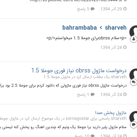
http://s3.picofile.com/file/8228923168/5444.JPG
29 آذر 1394
5 پاسخ
bahrambaba
sharveh
<p>سلام obrssبرای جوملا 1.5 میخواستم</p>
24 آذر 1394
درخواست ماژول obrss نیاز فوری جوملا 1.5
sharveh یک مطلب ارسال کرد در
ماژول جوملا 1.5
درخواست ماژول obrss نیاز فوری ماژولی که دانلود کردم برای جوملا 2.5 بود برای 1.5 میخوام جوملا نسخه 1.5.23 لطفا راهنمایی کنید
24 آذر 1394
1 پاسخ
ماژول پخش صدا
sharveh پاسخی برای sornagostar در یک موضوع ارسال کرد در
ماژول جوملا .5
سلام مازول پلیر دارید برا جوملا یک ونیم که چندین اهنگ رو پخش کنه لیستی ب
24 آذر 1394
10 پاسخ