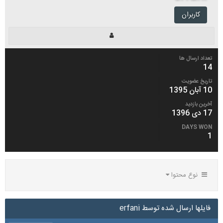
کاربران
تعداد ارسال ها
14
تاریخ عضویت
10 آبان 1395
آخرین بازدید
17 دی 1396
DAYS WON
1
نوع محتوا
فایلها ارسال شده توسط erfani