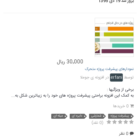
بروز شد
19 دی 1395
30٬000 ریال
نمودارهای پیشرفت پروژه متحرک
توسط
erfani
در
افزونه ی جوملا
برخی از ویژگیها :
به کمک این افزونه براحتی پیشرفت پروژه های خود را به زیباترین شکل به...
0 خریدها
پیشرفت پروژه
شمارشی
دایره ای
میله ای
(0 نقد)
0 نظر