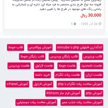
افزونه سه نوع طرح بندی منحصر به فرد میله ای، دایره ای و شمارشی به
راحتی رنگ های موجود در طرح ها را تغییر دهید.
30٬000 ریال
26 آذر 1395
1
کدگذاری فایلهای php با ioncube
آموزش ووکامرس
قالب جوملا
قالب وردپرس
قالب رایگان وردپرس
قالب رایگان جوملا
هاست نامحدود
هاست جوملا
هاست لاراول
هاست وردپرس
هاست ارزان
هاست ربات تلگرام
خرید دامنه
آموزش ساخت ربات تلگرام با php
آموزش لاراول
آموزش cPanel
آموزش php
آموزش فرم ساز RSform
آموزش ساخت ربات جذب ممبر
آموزش ساخت ربات دوستیابی