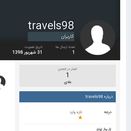
travels98
کاربران
تعداد ارسال ها
تاریخ عضویت
1
31 شهریور 1398
اعتبار در انجمن
1
عادی
درباره travels98
درجه
تازه وارد
تاریخ تولد