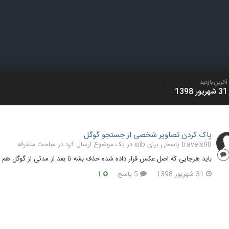
آخرین بازدید
31 شهریور 1398
پاک کردن تصاویر شخصی از جستجو گوگل
travels98 پاسخی برای siib در یک موضوع ارسال کرد در
مباحث متفرقه
باید هرجایی که اصل عکس قرار داده شده حذف بشه تا بعد از مدتی از گوگل هم
31 شهریور 1398
5 پاسخ
1