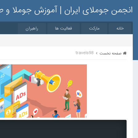
انجمن جوملای ایران | آموزش جوملا و 
خانه
مارکت
فعالیت ها
راهبران
travels98
صفحه نخست