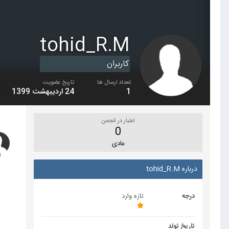
tohid_R.M
کاربران
تعداد ارسال ها
تاریخ عضویت
1
24 اردیبهشت 1399
اعتبار در انجمن
0
عادی
درباره tohid_R.M
درجه
تازه وارد
تاریخ تولد