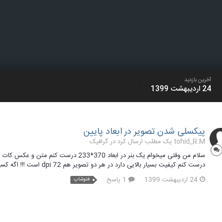
آخرین بازدید
24 اردیبهشت 1399
پیکسلی شدن تصویر در ابعاد پایین
tohid_R.M یک مطلب ارسال کرد در
گرافیک
سلام من وقتی میخوام یک بنر در ابعاد 370*
درست کنم کیفیت بسیار بالایی دارد در هر دو تصویر هم dpi 72 است !!! اگه کسی میدونه باید چیکار کنم لطفا بگه
24 اردیبهشت 1399
1 پاسخ
فتوشاپ