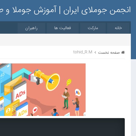
انجمن جوملای ایران | آموزش جوملا و 
خانه
مارکت
فعالیت ها
راهبران
tohid_R.M
صفحه نخست