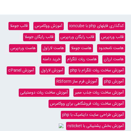
کدگذاری فایلهای php با ioncube
آموزش ووکامرس
قالب جوملا
قالب وردپرس
قالب رایگان وردپرس
قالب رایگان جوملا
هاست نامحدود
هاست جوملا
هاست لاراول
هاست وردپرس
هاست ارزان
هاست ربات تلگرام
خرید دامنه
آموزش ساخت ربات تلگرام با php
آموزش لاراول
آموزش cPanel
آموزش php
آموزش فرم ساز RSform
آموزش ساخت ربات جذب ممبر
آموزش ساخت ربات دوستیابی
آموزش ساخت ربات فروشگاهی برای ووکامرس
آموزش طراحی سایت داینامیک با php
آموزش بخش پشتیبانی با rsticket