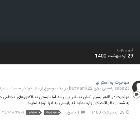
آخرین بازدید
29 اردیبهشت 1400
مهاجرت به استرالیا
saba23 پاسخی برای kamranik22 در یک موضوع ارسال کرد در
مباحث متفرق
مهاجرت در ظاهر بسیار آسان به نظر می رسد اما بایستی به فاکتورهای مختلفی در
به شما از نظر اقتصادی وارد نماید که بایستی به آنها توجه نمایید.
29 اردیبهشت 1400
1 پاسخ
مهاجرت
استرالیا
(و %d بیشتر)