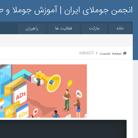
انجمن جوملای ایران | آموزش جوملا و 
خانه
مارکت
فعالیت ها
راهبران
saba23
صفحه نخست