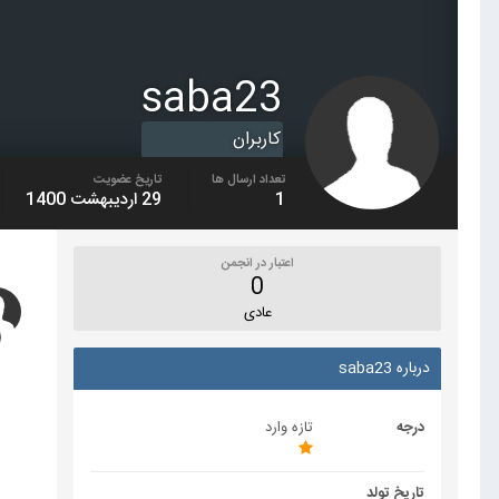
saba23
کاربران
تعداد ارسال ها
تاریخ عضویت
1
29 اردیبهشت 1400
اعتبار در انجمن
0
عادی
درباره saba23
درجه
تازه وارد
تاریخ تولد