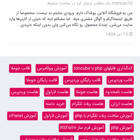
mehran70 یک مطلب ارسال کرد در
مباحث متفرقه
من یه فروشگاه آنلاین پوشاک دارم. ورودی سایتم بد نیست، مخصوصاً از
طریق اینستاگرام و گوگل مشتری میاد. اما مشکلم اینه که خیلی از کاربرها وارد
سایت می‌شن، چندتا محصول رو نگاه می‌کنن ولی بدون اینکه خریدی...
13 تیر 1404
کدگذاری فایلهای php با ioncube
آموزش ووکامرس
قالب جوملا
قالب وردپرس
قالب رایگان وردپرس
قالب رایگان جوملا
هاست نامحدود
هاست جوملا
هاست لاراول
هاست وردپرس
هاست ارزان
هاست ربات تلگرام
خرید دامنه
آموزش ساخت ربات تلگرام با php
آموزش لاراول
آموزش cPanel
آموزش php
آموزش فرم ساز RSform
آموزش ساخت ربات جذب ممبر
آموزش ساخت ربات دوستیابی