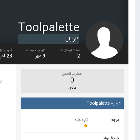
Toolpalette
کاربران
تعداد ارسال ها
تاریخ عضویت
آخرین باز
2
9 مهر
23 آذر
اعتبار در انجمن
0
tte
عادی
درباره Toolpalette
درجه
تازه وارد
تاریخ تولد