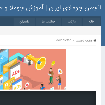
انجمن جوملای ایران | آموزش جوملا و 
خانه
مارکت
فعالیت ها
راهبران
Toolpalette
صفحه نخست