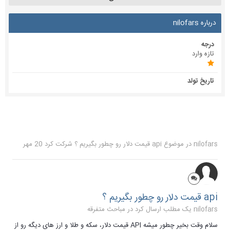
درباره nilofars
درجه
تازه وارد
تاریخ تولد
nilofars
در موضوع
api قیمت دلار رو چطور بگیریم ؟
شرکت کرد
20 مهر
api قیمت دلار رو چطور بگیریم ؟
nilofars یک مطلب ارسال کرد در
مباحث متفرقه
سلام وقت بخیر چطور میشه API قیمت دلار، سکه و طلا و ارز های دیگه رو از