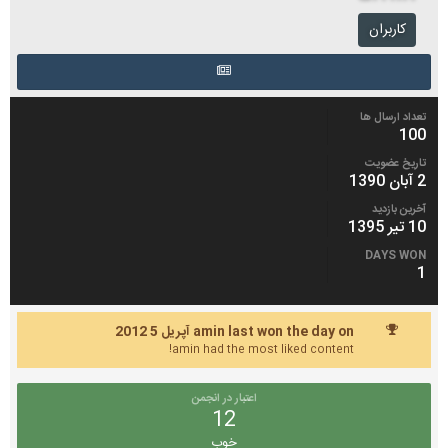
کاربران
تعداد ارسال ها
100
تاریخ عضویت
2 آبان 1390
آخرین بازدید
10 تیر 1395
DAYS WON
1
amin last won the day on آپریل 5 2012
amin had the most liked content!
اعتبار در انجمن
12
خوب