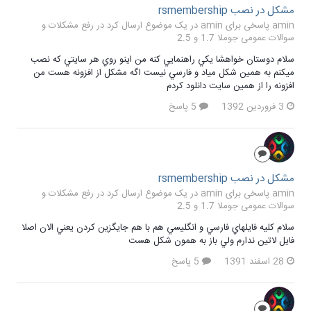
مشكل در نصب rsmembership
amin پاسخی برای amin در یک موضوع ارسال کرد در
رفع مشکلات و
سوالات عمومی جوملا 1.7 و 2.5
سلام دوستان خواهشا يكي راهنمايي كنه من اينو روي هر سايتي كه نصب
ميكنم به همين شكل مياد و فارسي نيست اگه مشكل از افزونه هست من
افزونه را از همين سايت دانلود كردم
3 فروردین 1392
5 پاسخ
مشكل در نصب rsmembership
amin پاسخی برای amin در یک موضوع ارسال کرد در
رفع مشکلات و
سوالات عمومی جوملا 1.7 و 2.5
سلام كليه فايلهاي فارسي و انگليسي هم با هم جايگزين كردن يعني الان اصلا
فايل لاتين ندارم ولي باز به همون شكل هست
28 اسفند 1391
5 پاسخ