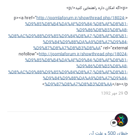
<p>اگه امکان داره راهنمایی کنید</p>
http://joomlaforum.ir/showthread.php/18024-
<p><a href="
%D9%85%D8%B4%DA%AF%D9%84-%D8%AF%D8%B1-
%D9%86%D8%B5%D8%A8-
%D8%AC%D9%88%D9%85%D9%84%D8%A7-%D8%AF%D8%B1-
%D9%84%D9%88%DA%A9%D8%A7%D9%84-
%D9%87%D8%A7%D8%B3%D8%AA
" rel="external
nofollow">
http://joomlaforum.ir/showthread.php/18024-
%D9%85%D8%B4%DA%AF%D9%84-%D8%AF%D8%B1-
%D9%86%D8%B5%D8%A8-
%D8%AC%D9%88%D9%85%D9%84%D8%A7-%D8%AF%D8%B1-
%D9%84%D9%88%DA%A9%D8%A7%D9%84-
%D9%87%D8%A7%D8%B3%D8%AA
</a></p>
29 مهر 1392
خطاي 500 و علت آن