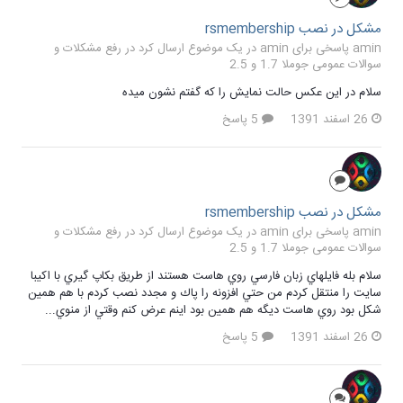
مشكل در نصب rsmembership
amin پاسخی برای amin در یک موضوع ارسال کرد در
رفع مشکلات و
سوالات عمومی جوملا 1.7 و 2.5
سلام در اين عكس حالت نمايش را كه گفتم نشون ميده
26 اسفند 1391
5 پاسخ
مشكل در نصب rsmembership
amin پاسخی برای amin در یک موضوع ارسال کرد در
رفع مشکلات و
سوالات عمومی جوملا 1.7 و 2.5
سلام بله فايلهاي زبان فارسي روي هاست هستند از طريق بكاپ گيري با اكيبا
سايت را منتقل كردم من حتي افزونه را پاك و مجدد نصب كردم با هم همين
شكل بود روي هاست ديگه هم همين بود اينم عرض كنم وقتي از منوي...
26 اسفند 1391
5 پاسخ