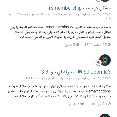
مشكل در نصب rsmembership
amin یک مطلب ارسال کرد در
رفع مشکلات و سوالات عمومی جوملا 1.7 و
2.5
با سلام ميخواستم از كامپوننت rsmembership استفاده كنم افزونه را روي
لوكال نصب كردم و كاراي لازم را انجام دادم ولي بعد از اينكه روي هاست
منتقل كردم كليه قسمتهاي افزونه به صورت لاتين و فارسي نشده قرار...
25 اسفند 1391
5 پاسخ
SJ Joomla3 قالب حرفه اي جوملا 3
amin یک مطلب ارسال کرد در
قالبهای انگلیسی جوملا 3 تا 3.9
سلام اولين قالب جوملا 3 انجمن جولاي ايران و اولين قالب جوملا 3 شركت
smartaddons قالب حرفه و زيبا سازگاري با جوملا نسخه 3 اين قالب اولين
قالب جوملا 3 از اين شركت مي باشد كه به مناسبت آغاز كار جوملا 3 به...
8 آبان 1391
6 پاسخ