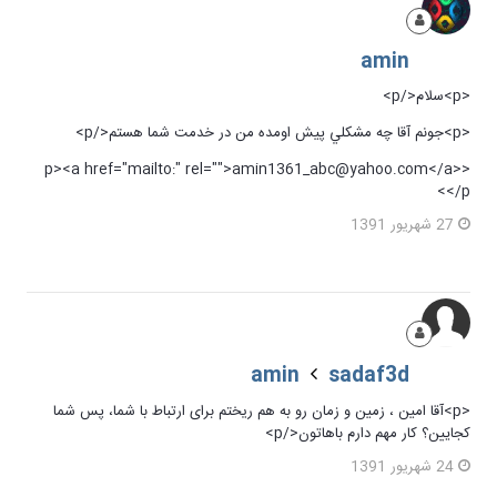
amin
<p>سلام</p>
<p>جونم آقا چه مشكلي پيش اومده من در خدمت شما هستم</p>
<p><a href="mailto:" rel="">amin1361_abc@yahoo.com</a>
</p>
27 شهریور 1391
amin
sadaf3d
<p>آقا امین ، زمین و زمان رو به هم ریختم برای ارتباط با شما، پس شما
کجایین؟ کار مهم دارم باهاتون</p>
24 شهریور 1391