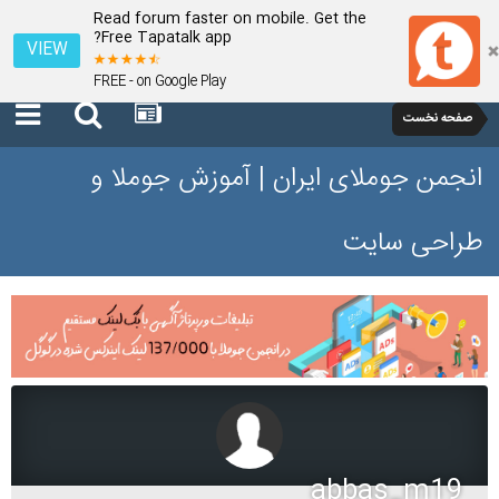
Read forum faster on mobile. Get the
Free Tapatalk app?
VIEW
FREE - on Google Play
صفحه نخست
انجمن جوملای ایران | آموزش جوملا و
طراحی سایت
abbas_m19