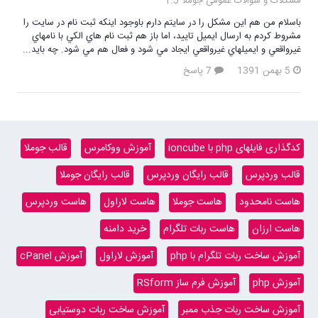
مشکلات و سوالات عمومی جوملا 1.5
باسلام من هم اين مشكل را در سايتم دارم باوجود اينكه ثبت نام در سايت را
مشروط كردم به ارسال ايميل تاييد، اما باز هم ثبت نام هاي الكي با نامهاي
غيرواقعي و ايميلهاي غيرواقعي ايجاد مي شود و فعال هم مي شود. چه بايد...
5 بهمن 1391
7 پاسخ
کدگذاری فایلهای php با ioncube
آموزش ووکامرس
قالب جوملا
قالب وردپرس
قالب رایگان وردپرس
قالب رایگان جوملا
هاست نامحدود
هاست جوملا
هاست لاراول
هاست وردپرس
هاست ارزان
هاست ربات تلگرام
خرید دامنه
آموزش ساخت ربات تلگرام با php
آموزش لاراول
آموزش cPanel
آموزش php
آموزش فرم ساز RSform
آموزش ساخت ربات جذب ممبر
آموزش ساخت ربات دوستیابی