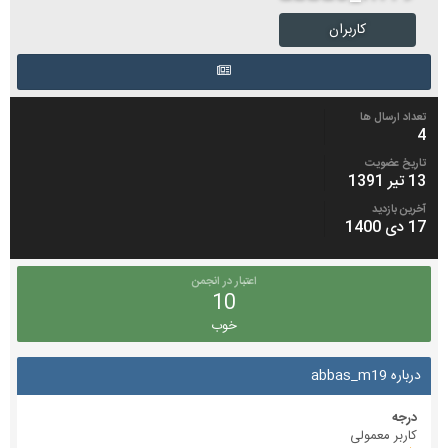
کاربران
تعداد ارسال ها
4
تاریخ عضویت
13 تیر 1391
آخرین بازدید
17 دی 1400
اعتبار در انجمن
10
خوب
درباره abbas_m19
درجه
کاربر معمولی