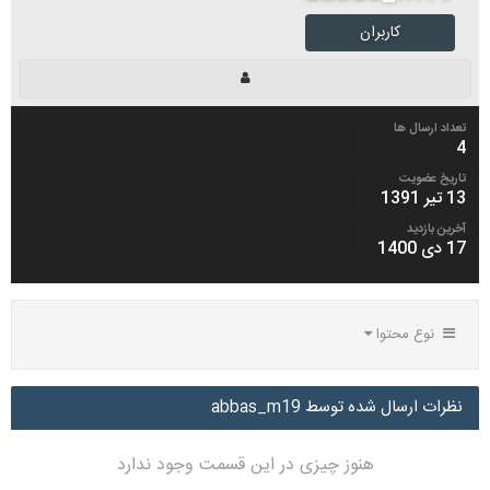
کاربران
تعداد ارسال ها
4
تاریخ عضویت
13 تیر 1391
آخرین بازدید
17 دی 1400
نوع محتوا
نظرات ارسال شده توسط abbas_m19
هنوز چیزی در این قسمت وجود ندارد