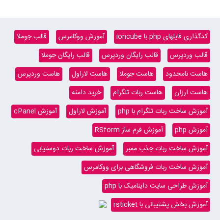
کدگذاری فایلهای php با ioncube
آموزش ووکامرس
قالب جوملا
قالب وردپرس
قالب رایگان وردپرس
قالب رایگان جوملا
هاست نامحدود
هاست جوملا
هاست لاراول
هاست وردپرس
هاست ارزان
هاست ربات تلگرام
خرید دامنه
آموزش ساخت ربات تلگرام با php
آموزش لاراول
آموزش cPanel
آموزش php
آموزش فرم ساز RSform
آموزش ساخت ربات جذب ممبر
آموزش ساخت ربات دوستیابی
آموزش ساخت ربات فروشگاهی برای ووکامرس
آموزش طراحی سایت داینامیک با php
آموزش بخش پشتیبانی با rsticket