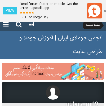
Read forum faster on mobile. Get the
Free Tapatalk app?
VIEW
FREE - on Google Play
صفحه نخست
انجمن جوملای ایران | آموزش جوملا و
طراحی سایت
abbas_m19