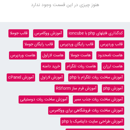
هنوز چیزی در این قسمت وجود ندارد
کدگذاری فایلهای php با ioncube
آموزش ووکامرس
قالب جوملا
قالب وردپرس
قالب رایگان وردپرس
قالب رایگان جوملا
هاست نامحدود
هاست جوملا
هاست لاراول
هاست وردپرس
هاست ارزان
هاست ربات تلگرام
خرید دامنه
آموزش ساخت ربات تلگرام با php
آموزش لاراول
آموزش cPanel
آموزش php
آموزش فرم ساز RSform
آموزش ساخت ربات جذب ممبر
آموزش ساخت ربات دوستیابی
آموزش ساخت ربات فروشگاهی برای ووکامرس
آموزش طراحی سایت داینامیک با php