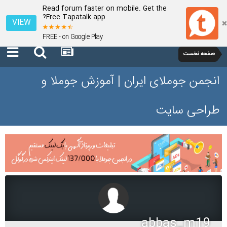
Read forum faster on mobile. Get the
Free Tapatalk app?
VIEW
FREE - on Google Play
صفحه نخست
انجمن جوملای ایران | آموزش جوملا و
طراحی سایت
abbas_m19