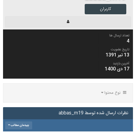
کاربران
تعداد ارسال ها
4
تاریخ عضویت
13 تیر 1391
آخرین بازدید
17 دی 1400
نوع محتوا
نظرات ارسال شده توسط abbas_m19
چیدمان مطالب