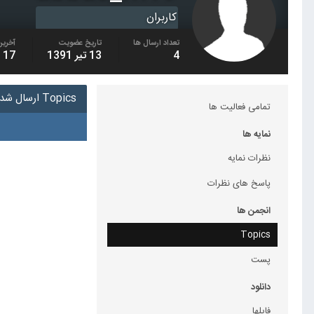
کاربران
تعداد ارسال ها
تاریخ عضویت
آخرین
4
13 تیر 1391
17 دی 1400
Topics ارسال شده توسط abbas_m19
تمامی فعالیت ها
نمایه ها
نظرات نمایه
پاسخ های نظرات
انجمن ها
Topics
پست
دانلود
فایلها