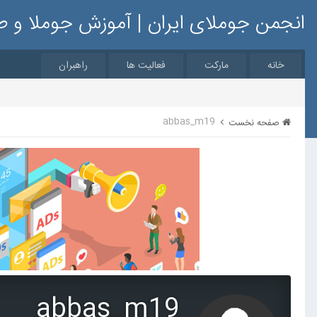
انجمن جوملای ایران | آموزش جوملا و 
خانه
مارکت
فعالیت ها
راهبران
abbas_m19
صفحه نخست
abbas_m19