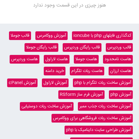
هنوز چیزی در این قسمت وجود ندارد
کدگذاری فایلهای php با ioncube
آموزش ووکامرس
قالب جوملا
قالب وردپرس
قالب رایگان وردپرس
قالب رایگان جوملا
هاست نامحدود
هاست جوملا
هاست لاراول
هاست وردپرس
هاست ارزان
هاست ربات تلگرام
خرید دامنه
آموزش ساخت ربات تلگرام با php
آموزش لاراول
آموزش cPanel
آموزش php
آموزش فرم ساز RSform
آموزش ساخت ربات جذب ممبر
آموزش ساخت ربات دوستیابی
آموزش ساخت ربات فروشگاهی برای ووکامرس
آموزش طراحی سایت داینامیک با php