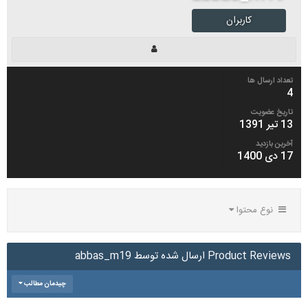
کاربران
تعداد ارسال ها
4
تاریخ عضویت
13 تیر 1391
آخرین بازدید
17 دی 1400
نوع محتوا
Product Reviews ارسال شده توسط abbas_m19
چیدمان مطالب