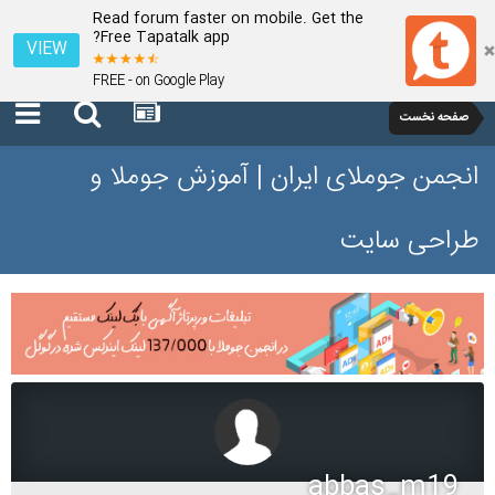
Read forum faster on mobile. Get the
Free Tapatalk app?
VIEW
FREE - on Google Play
صفحه نخست
انجمن جوملای ایران | آموزش جوملا و
طراحی سایت
abbas_m19