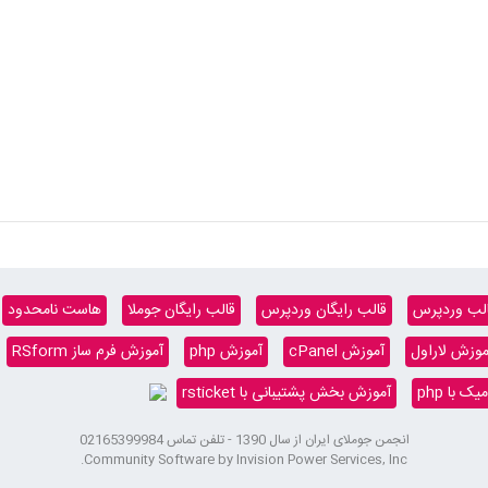
لب وردپرس
قالب رایگان وردپرس
قالب رایگان جوملا
هاست نامحدود
موزش لاراول
آموزش cPanel
آموزش php
آموزش فرم ساز RSform
 با php
آموزش بخش پشتیبانی با rsticket
انجمن جوملای ایران از سال 1390 - تلفن تماس 02165399984
Community Software by Invision Power Services, Inc.