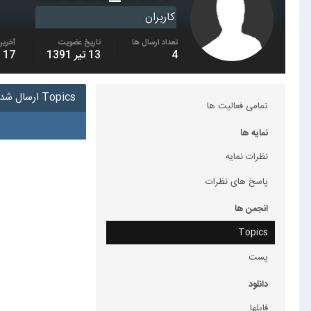
کاربران
تعداد ارسال ها
تاریخ عضویت
آخرین
4
13 تیر 1391
17 دی 1400
Topics ارسال شده توسط abbas_m19
تمامی فعالیت ها
نمایه ها
نظرات نمایه
پاسخ های نظرات
انجمن ها
Topics
پست
دانلود
فایلها