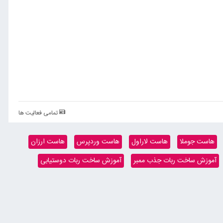
تمامی فعالیت ها
هاست جوملا
هاست لاراول
هاست وردپرس
هاست ارزان
آموزش ساخت ربات جذب ممبر
آموزش ساخت ربات دوستیابی