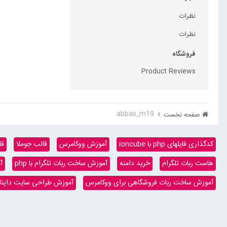
نظرات
نظرات
فروشگاه
Product Reviews
abbas_m19
صفحه نخست
کدگذاری فایلهای php با ioncube
آموزش ووکامرس
قالب جوملا
قا
هاست ربات تلگرام
خرید دامنه
آموزش ساخت ربات تلگرام با php
آ
آموزش ساخت ربات فروشگاهی برای ووکامرس
آموزش طراحی سایت داینامیک