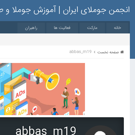
انجمن جوملای ایران | آموزش جوملا و 
خانه
مارکت
فعالیت ها
راهبران
abbas_m19
صفحه نخست
abbas_m19