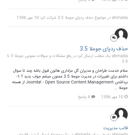
ahmada
در موضوع
حذف ردپای جوملا 3.5
شرکت کرد
10 مهر 1396
حذف ردپای جوملا 3.5
ahmada یک مطلب ارسال کرد در
رفع مشکلات و سوالات عمومی جوملا 3 تا
3.9
سلام خدمت طراحان و مدیران گل عزاداری هاتون قبول باشه چند تا سوال
داشتم برای تغییرات در مدیرت جوملا 3.5 ممنون میشم جواب بدید ؟ 1-
برداشتن Joomla! - Open Source Content Management از هسته
جوملا ...
10 مهر 1396
4 پاسخ
قالب مدیریت
ahmada پاسخی برای ahmada در یک موضوع ارسال کرد در
قالبهای