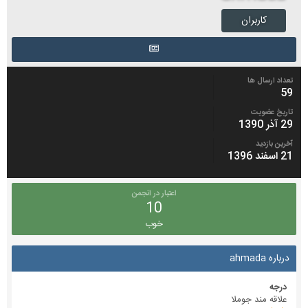
کاربران
تعداد ارسال ها
59
تاریخ عضویت
29 آذر 1390
آخرین بازدید
21 اسفند 1396
اعتبار در انجمن
10
خوب
درباره ahmada
درجه
علاقه مند جوملا