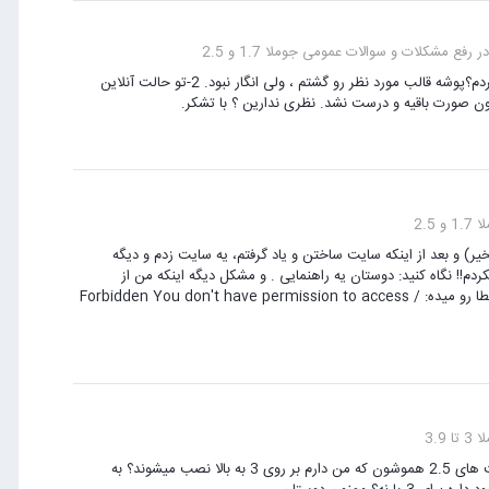
رفع مشکلات و سوالات عمومی جوملا 1.7 و 2.5
1- اگه بخام جای همون لوگوی پایین ، یه لوگوی دیگه بزارم ، باید کجا دنبالش بگردم؟پوشه قالب مورد نظر رو گشتم ، ولی انگار نبود. 2-تو حالت آنلاین
2.5
یادش بخیر) و بعد از اینکه سایت ساختن و یاد گرفتم، یه سایت زدم و دیگه
لان اصلا یادم نمیآد چجوری این jomlafarsi رو حذف میکردم!! نگاه کنید: دوستان یه راهنمایی . و مشکل دیگه اینکه من از
WampServer استفاده میکردم ، حالا نمیدونم چرا localhost رو میزنم ، این خطا رو میده: Forbidden You don't have permission to access /
3.9
سلام دوستان .میخاستم بپرسم که اگه بخام به جوملا 3 مهاجرت کنم ،آیا کامپوننت های 2.5 هموشون که من دارم بر روی 3 به بالا نصب میشوند؟ به