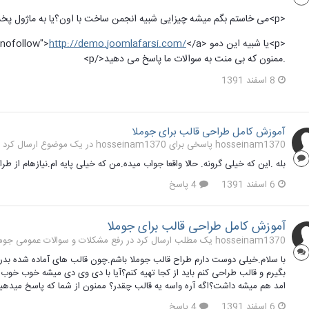
<p>می خاستم بگم میشه چیزایی شبیه انجمن ساخت با اون؟یا به ماژول پخش فیلم ساخت؟یه پخش آهنگ.</p>
<p>یا شبیه این دمو <a href="
http://demo.joomlafarsi.com/
l nofollow">
.ممنون که بی منت به سوالات ما پاسخ می دهید</p>
8 اسفند 1391
آموزش کامل طراحی قالب برای جوملا
hosseinam1370 پاسخی برای hosseinam1370 در یک موضوع ارسال کرد در
بله .این که خیلی گرونه. حالا واقعا جواب میده.من که خیلی پایه ام.نیازهام از 
6 اسفند 1391
4 پاسخ
آموزش کامل طراحی قالب برای جوملا
hosseinam1370 یک مطلب ارسال کرد در
رفع مشکلات و سوالات عمومی جوملا 1.7 و 
با سلام.خیلی دوست دارم طراح قالب جوملا باشم.چون قالب های آماده شده بد
بگیرم و قالب طراحی کنم باید از کجا تهیه کنم؟آیا با دی وی دی میشه خوب خوب 
امد هم میشه داشت؟اگه آره واسه یه قالب چقدر؟ ممنون از شما که پاسخ میدهی
6 اسفند 1391
4 پاسخ