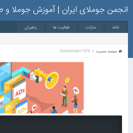
انجمن جوملای ایران | آموزش جوملا و 
خانه
مارکت
فعالیت ها
راهبران
hosseinam1370
صفحه نخست