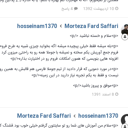
مشکلی بر نمیخورم؟ اگه نه مهاجرت کنم بهتره با نکنم؟ یا به اندازه 2.5 پلاگین وجود داره برای 3 یا نه؟ ممنون دوستان
10 اردیبهشت 1392
4 پاسخ
hosseinam1370
Morteza Fard Saffari
<p>سلام و خسته نباشید </p>
<p>بله میشه فقط خیلی پیچیده میشه اگه بخواید چیزی شبیه یه طرح فروم ر
فروم جمع آوریش یکم سخته و نمیشه با جوملا همه رو به راحتی میزون کرد و
افزونه هایی بنویسی که همون امکانات فروم رو در اختیارت بذاره</p>
<p>در مورد دمویی که قرار دادید از تیم جوملا فارسی هم قالبش به همین
نیست و فقط به یکم تجربه نیاز دارید در این زمینه</p>
<p>موفق و پیروز باشید</p>
8 اسفند 1391
Morteza Fard Saffari
hosseinam1370
<p>سلام.من آموزش های شما رو تو سایتتون گرفتم.خیلی خوب بود.قشنگ کار به دست آدم می آد که هدف چیه.تشکر می کنم از شما.</p>