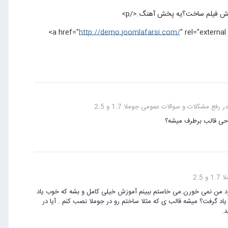
</a>
http://demo.joomlafarsi.com/
" rel="externa
رفع مشکلات و سوالات عمومی جوملا 1.7 و 2.5
طراحی قالب برطرف میشه؟
2.5
رد من نمی خورن.می خاستم ببینم آموزش خیلی کامل و بشه که خوب یاد
یاد گرفت؟ میشه قالب ی که مثلا ساختم رو در جوملا نصب کنم . آیا در
د.