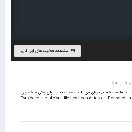
مشاهده فعالیت های این کاربر
2.5
جا نمیشناسم بخشید. دوتان من کلیجا نصب میکنم ، ولی وقتی میخام وارد
Forbidden: a malicious file has been detected. Detected as: php.h.eval.gzinf