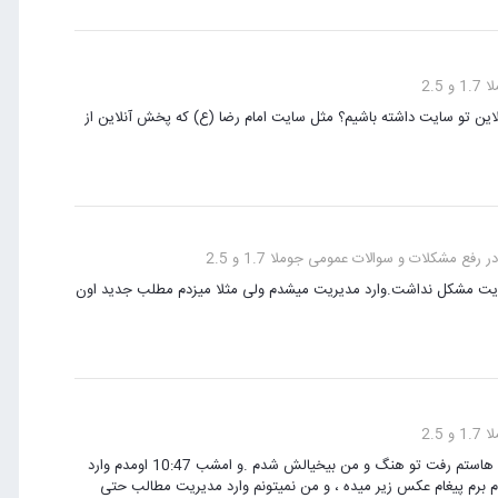
2.5
این تو سایت داشته باشیم؟ مثل سایت امام رضا (ع) که پخش آنلاین از
رفع مشکلات و سوالات عمومی جوملا 1.7 و 2.5
سایت مشکل نداشت.وارد مدیریت میشدم ولی مثلا میزدم مطلب جدید اون
2.5
با سلام خدمت دوستان من غروب تو مدیریت سایت بودم داشتم کار می کردم که هاستم رفت تو هنگ و من بیخیالش شدم .و امشب 10:47 اومدم وارد
برم پیغام عکس زیر میده ، و من نمیتونم وارد مدیریت مطالب حتی