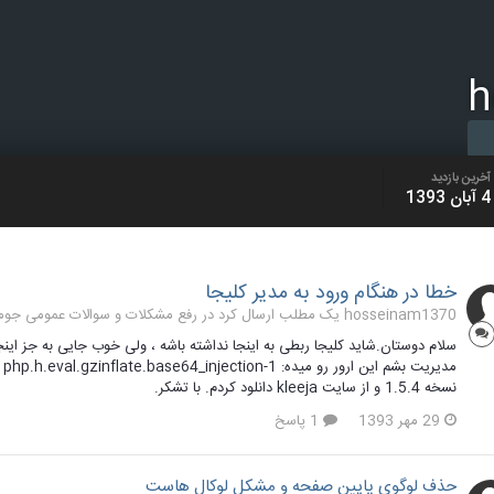
h
آخرین بازدید
4 آبان 1393
خطا در هنگام ورود به مدیر کلیجا
hosseinam1370 یک مطلب ارسال کرد در
رفع مشکلات و سوالات عمومی جوملا 1.7 و 
سلام دوستان.شاید کلیجا ربطی به اینجا نداشته باشه ، ولی خوب جایی به جز این
مدیریت بشم این ارور رو میده: late.base64_injection-1
نسخه 1.5.4 و از سایت kleeja دانلود کردم. با تشکر.
29 مهر 1393
1 پاسخ
حذف لوگوی پایین صفحه و مشکل لوکال هاست