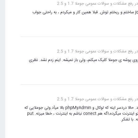
رفع مشکلات و سوالات عمومی جوملا 1.7 و 2.5
نه بک آپ نیست.همین اول نصب کردم. داخل پوشه www یه پوشه به نام jomla ساختم و ریختم توش. قبلا همین کار و میکردم ، به راحتی جواب
رفع مشکلات و سوالات عمومی جوملا 1.7 و 2.5
 localhost رو انتخاب میکنم ، بعد روی پوشه ی جوملا کلیک میکنم، ولی باز نمیشه. اینم زدم نشد. نظری
رفع مشکلات و سوالات عمومی جوملا 1.7 و 2.5
سلام. این کار و کردم ولی جواب نگرفتم.رفتم ورژن جدیدشو دانلود کردم و حل شد. حالا دردسر اینه که لوکال و phpMyAdmin بالا میآد.ولی جوملایی که
داخل www هست بالا نمیآد، وقتی رو پوشه ی جوملا کلیک میکنم، این میره از تو اینترنت میگرده،اگه هم conect نباشم به اینترنت ، خطا میزنه. put