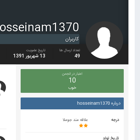
osseinam1370
کاربران
تعداد ارسال ها
تاریخ عضویت
49
13 شهریور 1391
اعتبار در انجمن
10
خوب
درباره hosseinam1370
درجه
علاقه مند جوملا
تاریخ تولد