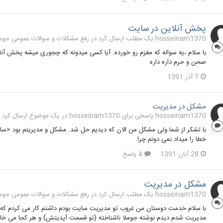
پخش آنلاین در سایت
hosseinam1370 یک مطلب ارسال کرد در
رفع مشکلات و سوالات عمومی جوملا 1.7 و 
با سلام ،یه سواله که مغزم رو خورده. آیا کسی میدونه که چجوری میشه پخش آنل
صحن و حرم داره داره
7 آذر 1391
مشکل در مدیریت
hosseinam1370 پاسخی برای hosseinam1370 در یک موضوع ارسال کرد در
با تشکر از شما.ولی مشکل من الان که دیدیم حل شد. مشکل و مدیریتم بود <
خطا را میداد.نمی دونم چرا.
28 آبان 1391
4 پاسخ
مشکل در مدیریت
hosseinam1370 یک مطلب ارسال کرد در
رفع مشکلات و سوالات عمومی جوملا 1.7 و 
مدیریت شدم دیدم نوشته جوملا ناشناخته (تو قسمت آپدیتش) و هر کجا می خام 