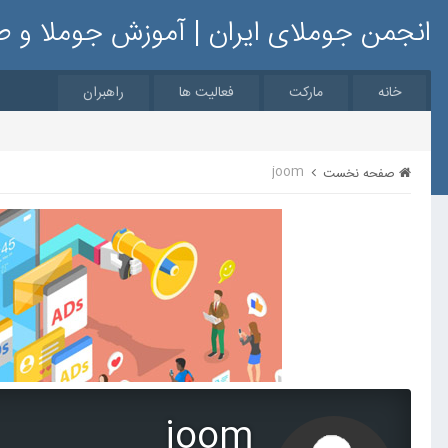
انجمن جوملای ایران | آموزش جوملا و 
خانه
مارکت
فعالیت ها
راهبران
joom
صفحه نخست
joom