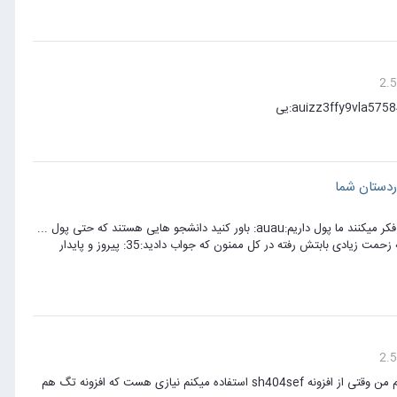
:yeah::yeah::yeah::yeah: آقا حجت آره دیگه از بس این دانشگاه ها از ما دارند پول میگردند همه فکر میکنند ما پول داریم:auau: باور کنید دانشجو هایی هستند که حتی پول ...
بازم عرض میکنم کارتونخوب بیست عالیی معرکه بود.پولش هم خوب مناسب با انصاف بود هری نباشه زحمت زیادی بابتش رفته در کل ممنون که جواب دادید:35: پیروز و پایدار
من تگ های خودم رو تو افزونه shf404 قرار میدادم و میدم ببخشید به خدا این همه سوال می پرسم من وقتی از افزونه sh404sef استفاده میکنم نیازی هست که افزونه تگ هم