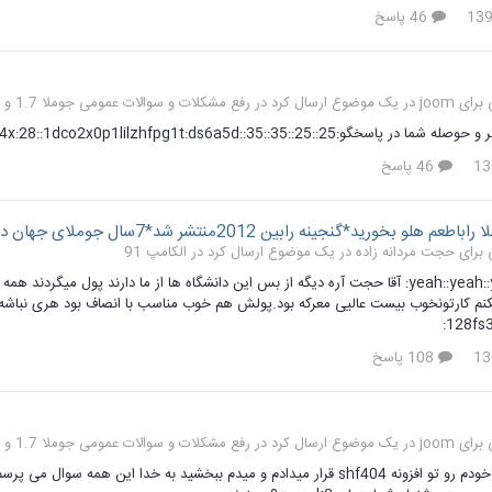
46 پاسخ
رفع مشکلات و سوالات عمومی جوملا 1.7 و 2.5
25::25::auizz3ffy9vla57584x:28::1dco2x0p1lilzhfpg1t:ds6a5d::35::35:یی
46 پاسخ
لو بخورید*گنجینه رابین 2012منتشر شد*7سال جوملای جهان دردستان شما
الکامپ 91
108 پاسخ
رفع مشکلات و سوالات عمومی جوملا 1.7 و 2.5