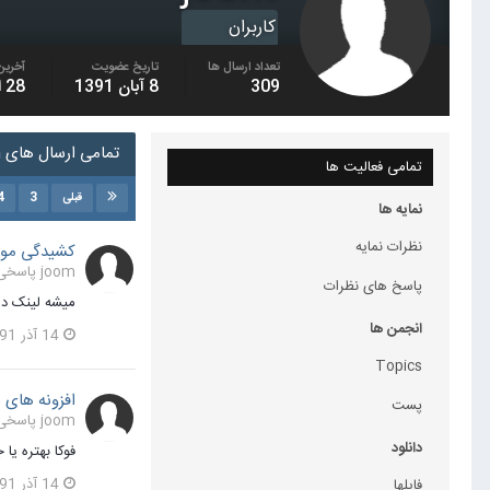
کاربران
تعداد ارسال ها
تاریخ عضویت
آخرین 
309
8 آبان 1391
28 اسفند 1391
تمامی ارسال های joom
تمامی فعالیت ها
4
3
قبلی
نمایه ها
نظرات نمایه
کشیدگی موق
joom پاسخی برای joom در یک موضوع ارسال کرد در
پاسخ های نظرات
میشه لینک دان
انجمن ها
14 آذر 1391
Topics
افزونه های ب
پست
joom پاسخی برای joom در یک موضوع ارسال کرد در
دانلود
فوکا بهتره یا
14 آذر 1391
فایلها