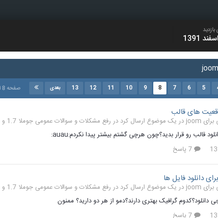
بازدید
13
12
11
10
9
8
7
6
5
صفحه 8 از 13
بعدی
عیت های قالب
رفع مشکلات و سوالات عمومی جوملا 1.7 و 2.5
لود قالب رو قرار بدید؟چون هرچی گشتم بیشتر پیدا نکردم:auau:
7 پاسخ
رای دانلود فایل ها
رفع مشکلات و سوالات عمومی جوملا 1.7 و 2.5
 جی دانلود؟کدوم گرافیک بهتری دارند؟دمو از هر دو دارید؟ ممنون
7 پاسخ