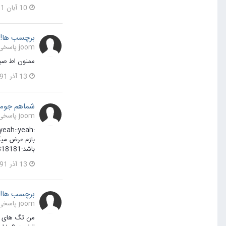
10 آبان 1391
برچسب ها!
joom پاسخی برای joom در یک موضوع ارسال کرد در
ممنون اط صبر و حوصله شما در پاسخگو:
13 آذر 1391
شماهم جوملا راباطعم ه
joom پاسخی برای حجت مردانه زاده در یک موضوع ارسال کرد در
باشد:128fs318181:
13 آذر 1391
برچسب ها!
joom پاسخی برای joom در یک موضوع ارسال کرد در