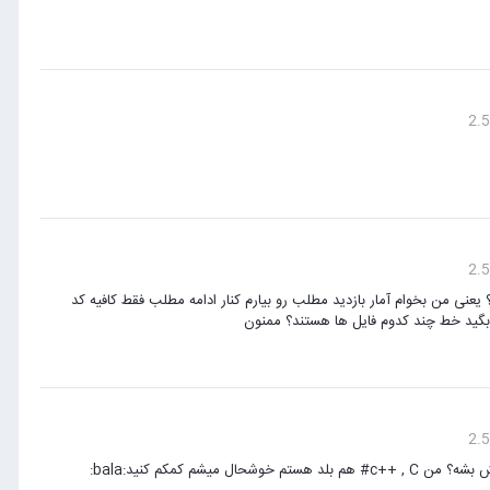
ر واقعا ممنون که جواب دادید من کدهاش رو پیدا کردم فقط با جا به جایی ok میشه؟ یعنی من بخوام آمار بازدید مطلب رو بیارم کنار ادامه مطلب فقط کافیه کد
رو بگید خط چند کدوم فایل ها هستند؟ ممنون
 کمکم کنید:bala: