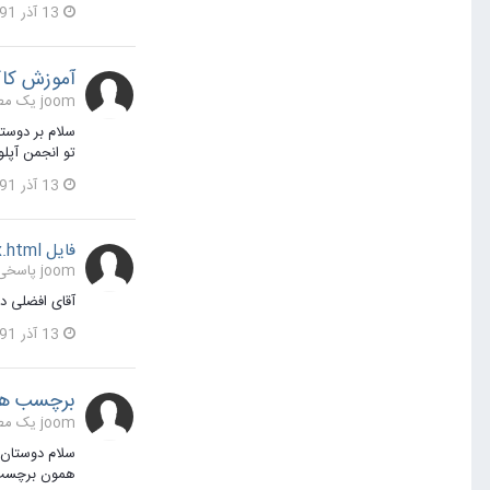
13 آذر 1391
آموزش کاکل کا
joom یک مطلب ارسال کرد در
تو انجمن آپلو
13 آذر 1391
فایل index.html برای چیست ؟
joom پاسخی برای amj در یک موضوع ارسال کرد در
آقای افضلی 
13 آذر 1391
برچسب ها
joom یک مطلب ارسال کرد در
همون برچسب هست؟ http://www.joomina.ir/