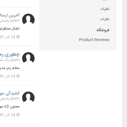
نظرات
آخرین ارسال
نظرات
joom پاسخی برای joom در یک موضوع ارسال کرد در
تشکر منتظرتو
فروشگاه
14 آذر 1391
Product Reviews
چطوری رمز
joom یک مطلب ارسال کرد در
سلام رمز مدی
14 آذر 1391
کشیدگی موق
joom پاسخی برای joom در یک موضوع ارسال کرد در
ممنون 3تا موقعیت کنار هم هستند که هرکدوم 330px عرض دارند ممنون
14 آذر 1391