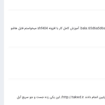
سلام بر دوستان دوستان آموزش براتون قرار میدم که فکر کنم اولین نفر باشم تو انجمن قرارش میدم:bala::65d6a5d6s: آموزش کامل کار با افزونه shf404 میخواستم فایل هاشو
سلام دوستان یه افزونه عالی برای کار برچسب میخوام چیزیکه سایت های زیر در گوشه سمت راست پایین انجام دادند http://takwd.ir/ این یکی زده جست و جو سریع آیل