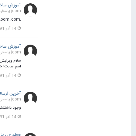
آموزش ساخ
joom پاسخی برای joom در یک موضوع ارسال کرد در
:oom::oom::oom::oom::oom: داداش آدررس سایت ف ب رو برداشتم دیگه! میشه لطف رو بیشتر کنی با تصویر نشون بدی آموزشش رو؟ خواهشا
14 آذر 1391
آموزش ساخ
joom پاسخی برای joom در یک موضوع ارسال کرد در
اسم سایت! خو
14 آذر 1391
آخرین ارسال
joom پاسخی برای joom در یک موضوع ارسال کرد در
وجود داشتنش 
14 آذر 1391
چطوری رمز م