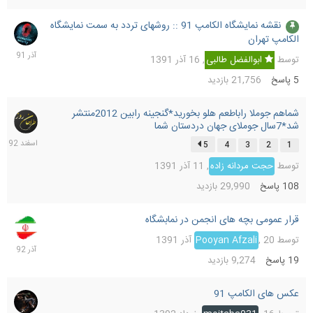
نقشه نمایشگاه الکامپ 91 :: روشهای تردد به سمت نمایشگاه
18
الکامپ تهران
آذر
391
توسط
ابوالفضل طالبی
,
16 آذر 1391
5
پاسخ
21,756
بازدید
شماهم جوملا راباطعم هلو بخورید*گنجینه رابین 2012منتشر
22
شد*7سال جوملای جهان دردستان شما
اسفن
392
5
4
3
2
1
توسط
حجت مردانه زاده
,
11 آذر 1391
108
پاسخ
29,990
بازدید
قرار عمومی بچه های انجمن در نمابشگاه
13
آذر
توسط
20 آذر 1391
,
Pooyan Afzali
392
19
پاسخ
9,274
بازدید
عکس های الکامپ 91
16
خردا