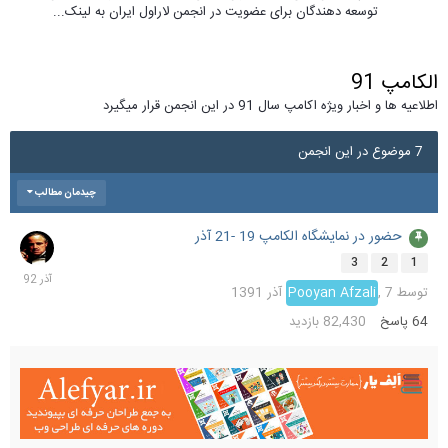
توسعه دهندگان برای عضویت در انجمن لاراول ایران به لینک...
الکامپ 91
اطلاعیه ها و اخبار ویژه اکامپ سال 91 در این انجمن قرار میگیرد
7 موضوع در این انجمن
چیدمان مطالب
حضور در نمایشگاه الکامپ 19 -21 آذر
5
آذر
3
2
1
392
توسط
7 آذر 1391
,
Pooyan Afzali
64
پاسخ
82,430
بازدید