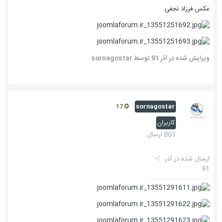
عکس فرزاد نجفی
ویرایش شده در
آذر 91
توسط sornagostar
sornagostar
17
کاربران
801 ارسال
ارسال شده در
آذر
91