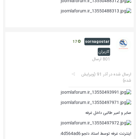
sornagostar
17
کاربران
801 ارسال
ارسال شده در
آذر 91
(ویرایش
شده)
صابر و امیر طالبی داخل غرفه
اینترنت غرفه توسط استاد دلجو:4d564ad6: