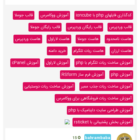
کدگذاری فایلهای php با ioncube
آموزش ووکامرس
قالب جوملا
قالب وردپرس
قالب رایگان وردپرس
قالب رایگان جوملا
هاست نامحدود
هاست جوملا
هاست لاراول
هاست وردپرس
هاست ارزان
هاست ربات تلگرام
خرید دامنه
آموزش ساخت ربات تلگرام با php
آموزش لاراول
آموزش cPanel
آموزش php
آموزش فرم ساز RSform
آموزش ساخت ربات جذب ممبر
آموزش ساخت ربات دوستیابی
آموزش ساخت ربات فروشگاهی برای ووکامرس
آموزش طراحی سایت داینامیک با php
آموزش بخش پشتیبانی با rsticket
bahrambaba
15