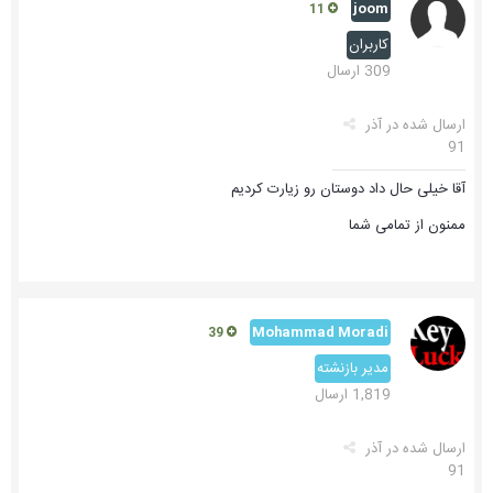
joom
11
کاربران
309 ارسال
ارسال شده در
آذر
91
آقا خیلی حال داد دوستان رو زیارت کردیم
ممنون از تمامی شما
Mohammad Moradi
39
مدیر بازنشته
1,819 ارسال
ارسال شده در
آذر
91