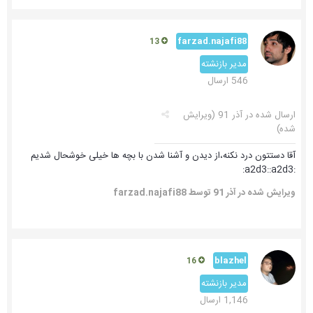
farzad.najafi88
13
مدیر بازنشته
546 ارسال
ارسال شده در
آذر 91
(ویرایش
شده)
آقا دستتون درد نکنه،از دیدن و آشنا شدن با بچه ها خیلی خوشحال شدیم
:a2d3::a2d3:
ویرایش شده در
آذر 91
توسط farzad.najafi88
blazhel
16
مدیر بازنشته
1,146 ارسال