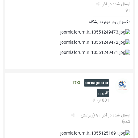
ارسال شده در
آذر
91
عکسهای روز دوم نمایشگاه
sornagostar
17
کاربران
801 ارسال
ارسال شده در
آذر 91
(ویرایش
شده)