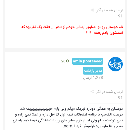
ارسال شده در
آذر
91
نام دوستان رو تو تصاویر ارسالی خودم نوشتم.... فقط یک نفر بود که
اسمشون یادم رفت...!!!!
amin.poorsaeed
26
مدیر بازنشته
1,278 ارسال
ارسال شده در
آذر
91
دوستان به همگی دوباره تبریک میگم ولی بازم حییییییییییییییف شد
درست الکامپ با برنامه امتحانات نیمه اول تداخل داره و اصلا نمی زاره و
نمی تونستم بیام ولی اینبار بازم صابر جان رو به نمایندگی فرستادیم راستی
بعضی ها مارو زود فراموش کردنا :oom: