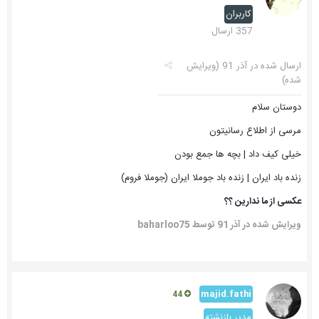
کاربران
357 ارسال
ارسال شده در
آذر 91
(ویرایش
شده)
دوستان سلام
مرسی از اطلاع رسانیتون
خیلی کیف داد | بچه ها جمع بودن
زنده باد ایران | زنده باد جوملا ایران (جوملا فروم)
عکسی از ما ندارین ؟؟
ویرایش شده در
آذر 91
توسط baharloo75
majid.fathi
44
مدیر بازنشته