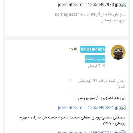
ویرایش شده در
آذر 91
توسط sornagostar
درج نام دوستان
bahrambaba
15
مدیر بازنشته
719 ارسال
ارسال شده در
آذر 91
(ویرایش
شده)
این هم تصاویری از دوربین من.....
مصطفی باغبانی-پویان افضلی -محمد دلجو - حجت مردانه زاده - بهرام
پورعلی - ؟؟!!؟؟