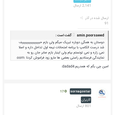
2,141 ارسال
ارسال شده در
آذر
91
amin.poorsaeed گفت است :
دوستان به همگی دوباره تبریک میگم ولی بازم حییییییییییییییف
شد درست الکامپ با برنامه امتحانات نیمه اول تداخل داره و اصلا
نمی زاره و نمی تونستم بیام ولی اینبار بازم صابر جان رو به
نمایندگی فرستادیم راستی بعضی ها مارو زود فراموش کردنا :oom:
امین چی بگم که همدریم:dadad4:
sornagostar
17
کاربران
801 ارسال