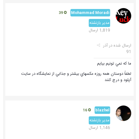
Mohammad Moradi
39
مدیر بازنشته
1,819 ارسال
ارسال شده در
آذر
91
ما كه نمي تونيم بيايم
لطفاً دوستان همه روزه عكسهاي بيشتر و جذابي از نمايشگاه در سايت
آپلود و درج كنند
blazhel
16
مدیر بازنشته
1,146 ارسال