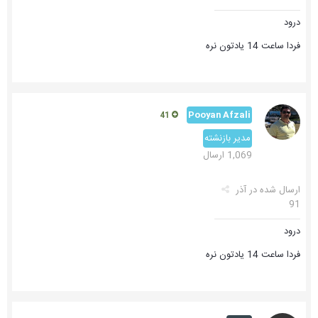
درود
فردا ساعت 14 یادتون نره
Pooyan Afzali
41
مدیر بازنشته
1,069 ارسال
ارسال شده در
آذر
91
درود
فردا ساعت 14 یادتون نره