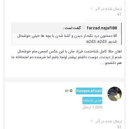
ارسال شده در
آذر
91
farzad.najafi88 گفت است :
آقا دستتون درد نکنه،از دیدن و آشنا شدن با بچه ها خیلی خوشحال
شدیم :a2d3::a2d3:
اهان حالا کامل شناختمت فرزاد جان با این عکس انجمن،منم خوشحال
شدم از دیدنت، دوست داشتم بیشتر اونجا باشم اما شرمنده دم امتحاناته ما
هم دانشجو....
Pooyan Afzali
41
مدیر بازنشته
1,069 ارسال
ارسال شده در
آذر
91