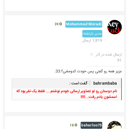
Mohammad Moradi
39
مدیر بازنشته
1,819 ارسال
ارسال شده در
آذر
91
عزیز همه رو گفتی پس خودت کدومشی؟:33:
bahrambaba گفت است :
نام دوستان رو تو تصاویر ارسالی خودم نوشتم.... فقط یک نفر بود که
اسمشون یادم رفت...!!!!
baharloo75
18