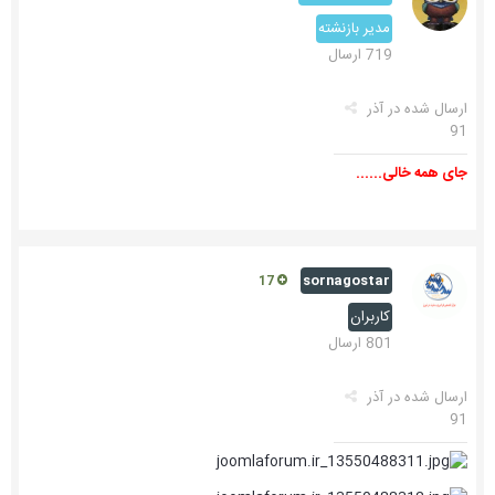
مدیر بازنشته
719 ارسال
ارسال شده در
آذر
91
جای همه خالی......
sornagostar
17
کاربران
801 ارسال
ارسال شده در
آذر
91