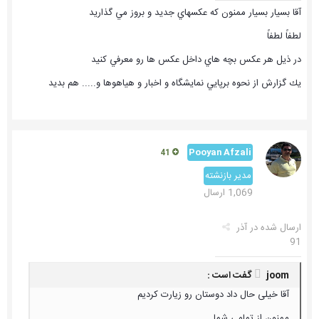
آقا بسيار بسيار ممنون كه عكسهاي جديد و بروز مي گذاريد
لطفاً لطفاً
در ذيل هر عكس بچه هاي داخل عكس ها رو معرفي كنيد
يك گزارش از نحوه برپايي نمايشگاه و اخبار و هياهوها و..... هم بديد
Pooyan Afzali
41
مدیر بازنشته
1,069 ارسال
ارسال شده در
آذر
91
joom گفت است :
آقا خیلی حال داد دوستان رو زیارت کردیم
ممنون از تمامی شما