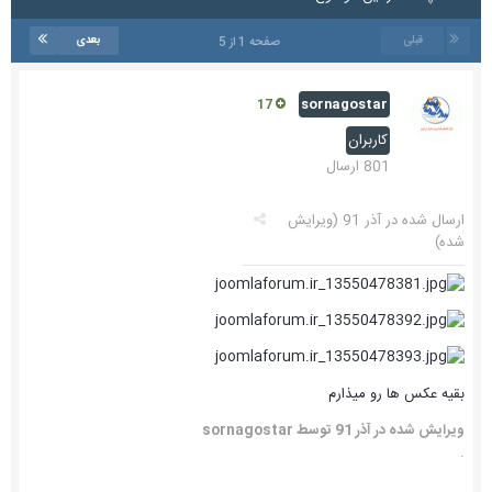
قبلی
بعدی
صفحه 1 از 5
sornagostar
17
کاربران
801 ارسال
ارسال شده در
آذر 91
(ویرایش
شده)
بقیه عکس ها رو میذارم
ویرایش شده در
آذر 91
توسط sornagostar
.