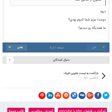
درود
دوست عزیز شما کدوم بودی؟
ما همدیگه رو دیدیم؟
قبلی
بعدی
صفحه 1 از 5
دنبال کنندگان
1
بازگشت به لیست عناوین تاپیک
الکامپ 91
کدگذاری فایلهای php با ioncube
آموزش ووکامرس
قالب جوملا