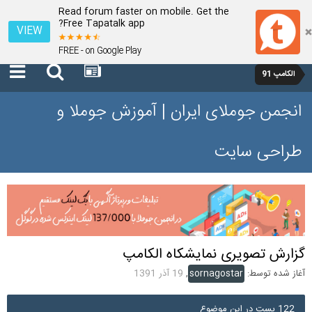
Read forum faster on mobile. Get the
Free Tapatalk app?
VIEW
FREE - on Google Play
الکامپ 91
انجمن جوملای ایران | آموزش جوملا و
طراحی سایت
گزارش تصویری نمایشکاه الکامپ
آغاز شده توسط:
sornagostar
,
19 آذر 1391
122 پست در این موضوع