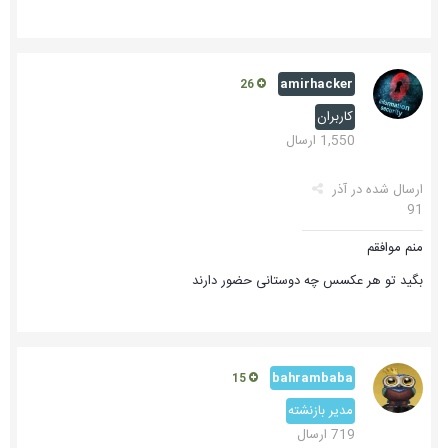
amirhacker
26
کاربران
1,550 ارسال
ارسال شده در
آذر
91
منم موافقم
بگید تو هر عکسس چه دوستانی حضور دارند
bahrambaba
15
مدیر بازنشته
719 ارسال