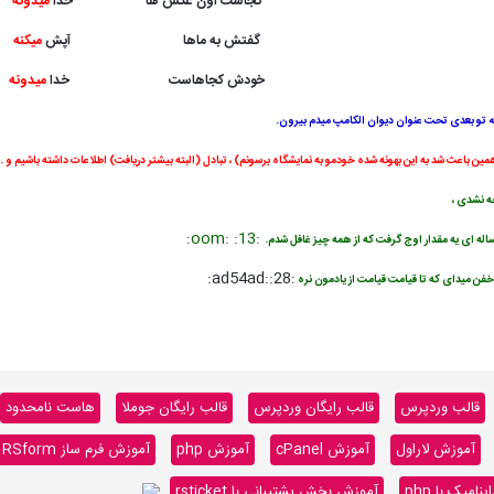
کجاست اون عکس ها
**********
خدا
میدونه
گفتش به ماها
*****************
آپش
میکنه
خودش کجاهاست
****** ********
خدا
میدونه
ه تو بعدی تحت عنوان دیوان الکامپ میدم بیرون.
همین باعث شد به این بهونه شده خودمو به نمایشگاه برسونم) ، تبادل (البته بیشتر دریافت) اطلاعات داشته باشیم و ..
ه نشدی ،
:oom: :13:
له ای یه مقدار اوج گرفت که از همه چیز غافل شدم.
:ad54ad::28:
 خفن میدای که تا قیامت قیامت از یادمون نره
قالب وردپرس
قالب رایگان وردپرس
قالب رایگان جوملا
هاست نامحدود
آموزش لاراول
آموزش cPanel
آموزش php
آموزش فرم ساز RSform
میک با php
آموزش بخش پشتیبانی با rsticket