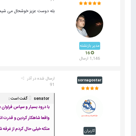
بله دوست عزیز خوشحال می شیم 
مدیر بازنشته
16
1,146 ارسال
ارسال شده در
آذر
sornagostar
91
senator گفت است :
با درود بسیار و سپاس فراوان 
واقعا شاهکار کردین و قدرت ان
منکه خیلی حال کردم از غرفه ش
کاربران