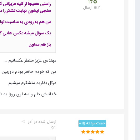
17
راستی همیجا از کلیه عزیزانی ک
801 ارسال
سنجی ایشون نهایت تشکر را دا
من هم به زودی به مناسبت تول
یک سوال میشه عکس هایی که خود
باز هم ممنون
مهندس عزیز منتظر عکساتیم ...
من که خودم حاضر بودم دوربین و بدم 
درکل بذارید متشکرم میشیم
خدائیش دلم واسه اون روزا یه ذره شده..خ
ارسال شده در
آذر
حجت مردانه زاده
91