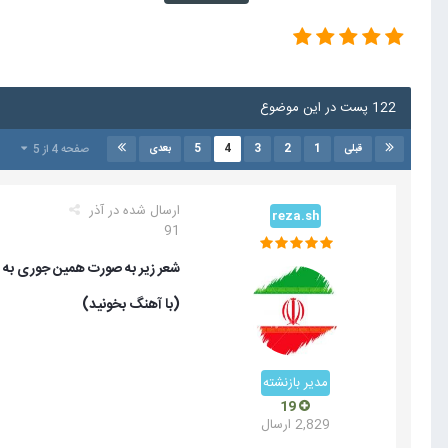
122 پست در این موضوع
5
4
3
2
1
صفحه 4 از 5
قبلی
بعدی
ارسال شده در
آذر
reza.sh
91
شعر زیر به صورت همین جوری به ذهنم رسید ، 
(با آهنگ بخونید)
مدیر بازنشته
19
2,829 ارسال