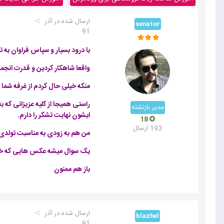
ارسال شده در
آذر
senator
91
با درود بسیار و سپاس فراوان به 
واقعا شاهکار کردین و قدرت انجم
منکه خیلی حال کردم از غرفه شما 
راستی همیجا از کلیه عزیزانی که ب
مدیر بازنشته
ایشون نهایت تشکر را دارم.
18
193 ارسال
من هم به زودی به مناسبت تولدی
یک سوال میشه عکس هایی که خودمون
باز هم ممنون
ارسال شده در
آذر
blazhel
91