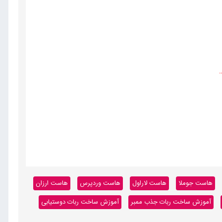
.
هاست جوملا
هاست لاراول
هاست وردپرس
هاست ارزان
آموزش ساخت ربات جذب ممبر
آموزش ساخت ربات دوستیابی