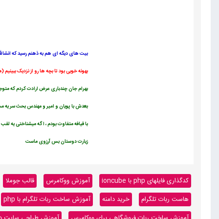
بیت های دیگه ای هم به ذهنم رسید که انشالل
بهونه خوبی بود تا بچه ها رو از نزدیک ببینیم (
بهرام جان چندباری عرض ارادت کردم که متوج
بعدش با پویان و امیر و مهندس بحث سر یه مسا
با قیافه متفاوت بودم ، اگه میشناختی یه لقب
زیارت دوستان بس آرزوی ماست
کدگذاری فایلهای php با ioncube
آموزش ووکامرس
قالب جوملا
هاست ربات تلگرام
خرید دامنه
آموزش ساخت ربات تلگرام با php
آموزش ساخت ربات فروشگاهی برای ووکامرس
آموزش طراحی سایت داینا