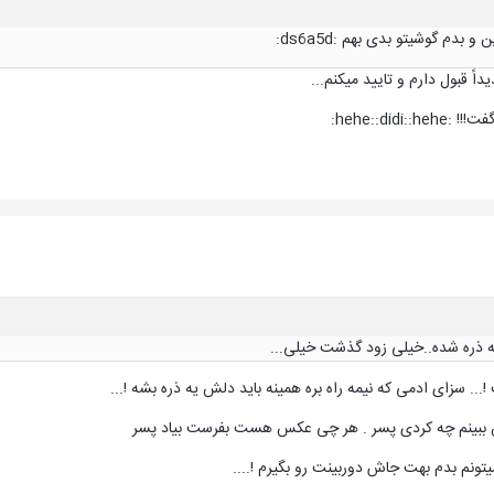
دم گوشیتو بدی بهم :ds6a5d:
ً قبول دارم و تایید میکنم...
hehe::did:
ه ذره شده..خیلی زود گذشت خیلی...
.. سزای ادمی که نیمه راه بره همینه باید دلش یه ذره بشه !...
ن ببینم چه کردی پسر . هر چی عکس هست بفرست بیاد پسر