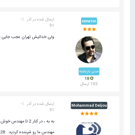
ارسال شده در
آذر
senator
91
ولی خدائیش تهران عجب جایی ب
مدیر بازنشته
18
193 ارسال
ارسال شده در
آذر
Mohammad Deljou
91
به به ، در کنار 2 تا مهندس خوش تیپ عکس انداختند افتخاریست برای ما :thanks::thanks:
مهندس ما رو شرمنده کردید. :28: