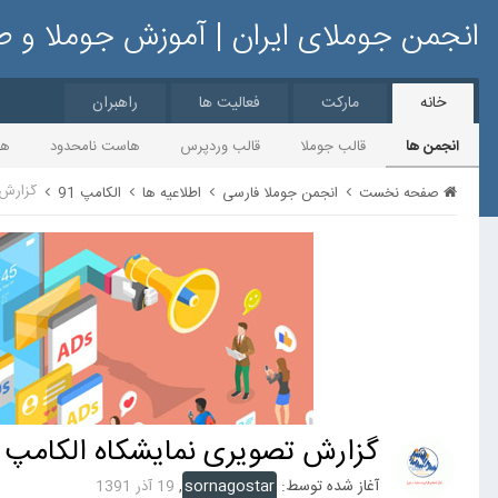
انجمن جوملای ایران | آموزش جوملا و 
خانه
مارکت
فعالیت ها
راهبران
انجمن ها
قالب جوملا
قالب وردپرس
هاست نامحدود
ها
گزارش 
صفحه نخست
انجمن جوملا فارسی
اطلاعیه ها
الکامپ 91
گزارش تصویری نمایشکاه الکامپ
آغاز شده توسط:
sornagostar
,
19 آذر 1391