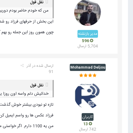
نقل قول
من که خودم حاضر بودم دوربین و ب
این بخش از حرفهای فرزاد رو شدیدا
چون همون روز این جمله رو بهم گفت!!! :i::hehe
مدیر بازنشته
596
5,704 ارسال
ارسال شده در
آذر
Mohammad Deljou
91
نقل قول
خدائیش دلم واسه اون روزا ی
تازه تو نبودی بیشتر خوش گذشت !.
فرزاد عکس ها رو واسم ایمیل ک
کاربران
13
من یه 1100 دارم. اگر خواستی میتونم بدم بهت جاش دوربینت رو بگیرم !....
742 ارسال